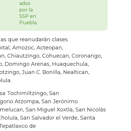
 las que reanudarán clases
pital, Amozoc, Acteopan,
pan, Chiautzingo, Cohuecan, Coronango,
o, Domingo Arenas, Huaquechula,
zingo, Juan C. Bonilla, Nealtican,
lula.
a Tochimiltzingo, San
regorio Atzompa, San Jerónimo
melucan, San Miguel Xoxtla, San Nicolás
holula, San Salvador el Verde, Santa
 Tepatlaxco de