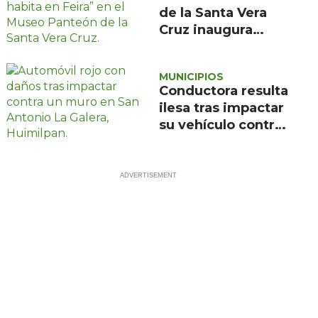
de la Santa Vera
Cruz inaugura
exposición de
pintura de María
MUNICIPIOS
de la Feira
Conductora resulta
ilesa tras impactar
su vehículo contra
un muro en
Huimilpan