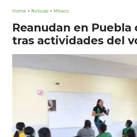
Navigation
San Juan del Río
Home
>
Noticias
>
México
Municipios
Reanudan en Puebla c
tras actividades del 