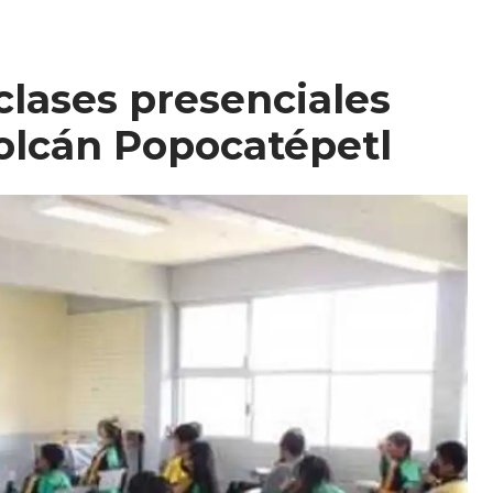
lases presenciales
volcán Popocatépetl