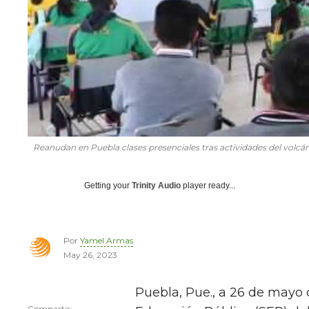
Reanudan en Puebla clases presenciales tras actividades del volcá
Getting your
Trinity Audio
player ready...
Por
Yamel Armas
May 26, 2023
Puebla, Pue., a 26 de mayo d