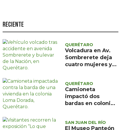
Seguridad
Ciencia y
tecnología
Reciente
Política
Turismo
QUERÉTARO
Volcadura en Av.
Asuntos Sociales
Sombrerete deja
cuatro mujeres y
Estilo de vida
un menor con
Opinión
atención médica
QUERÉTARO
prehospitalaria
Camioneta
impactó dos
bardas en colonia
Loma Dorada;
Protección Civil
SAN JUAN DEL RÍO
descartó riesgos
El Museo Panteón