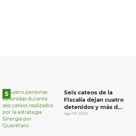
Seis cateos de la
Fiscalía dejan cuatro
detenidos y más de
mil dosis
Ago 07, 2026
aseguradas en
Querétaro