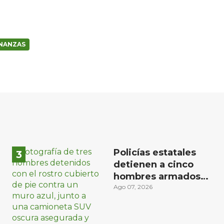
INANZAS
Policías estatales
detienen a cinco
hombres armados
en Puebla capital
Ago 07, 2026