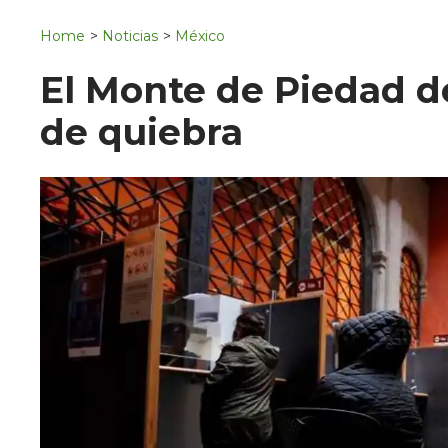
Navigation
San Juan del Río
Home
>
Noticias
>
México
Municipios
El Monte de Piedad d
de quiebra