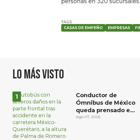
personas en 320 sucursales.
CASAS DE EMPEÑO
EMPRESAS
F
Lo más visto
Conductor de
Ómnibus de México
queda prensado en
choque con
Ago 07, 2026
materialista en San
Juan del Río