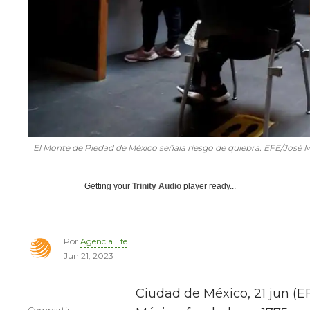
El Monte de Piedad de México señala riesgo de quiebra. EFE/José 
Getting your
Trinity Audio
player ready...
Por
Agencia Efe
Jun 21, 2023
Ciudad de México, 21 jun (E