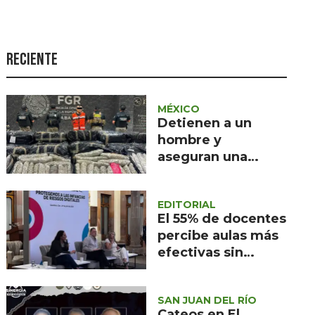
Seguridad
Ciencia y
tecnología
Reciente
Política
Turismo
MÉXICO
Detienen a un
Asuntos Sociales
hombre y
aseguran una
Estilo de vida
tonelada de
Opinión
marihuana en
EDITORIAL
Tabasco
El 55% de docentes
percibe aulas más
efectivas sin
celulares en
Querétaro
SAN JUAN DEL RÍO
Cateos en El