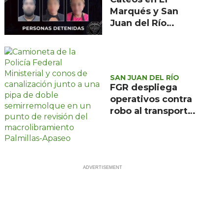
Marqués y San
Juan del Río
aseguran
narcótico y
tragamonedas
SAN JUAN DEL RÍO
FGR despliega
operativos contra
robo al transporte
en el
macrolibramiento