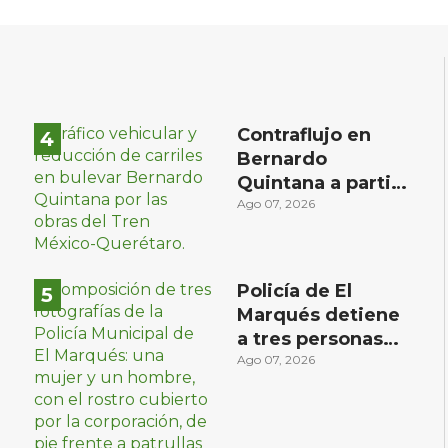
Contraflujo en
Bernardo
Quintana a partir
del sábado 8: tres
Ago 07, 2026
carriles al sur, dos
al norte
Policía de El
Marqués detiene
s
a tres personas
con distintos
Ago 07, 2026
narcóticos