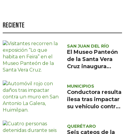
Seguridad
Ciencia y
tecnología
Reciente
Política
Turismo
SAN JUAN DEL RÍO
El Museo Panteón
Asuntos Sociales
de la Santa Vera
Cruz inaugura
Estilo de vida
exposición de
Opinión
pintura de María
MUNICIPIOS
de la Feira
Conductora resulta
ilesa tras impactar
su vehículo contra
un muro en
Huimilpan
QUERÉTARO
Seis cateos de la