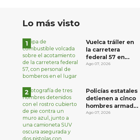
Lo más visto
Vuelca tráiler en
la carretera
federal 57 en
Querétaro; hay
Ago 07, 2026
derrame de
combustible
controlado, sin
Policías estatales
lesionados
detienen a cinco
hombres armado
en Puebla capital
Ago 07, 2026