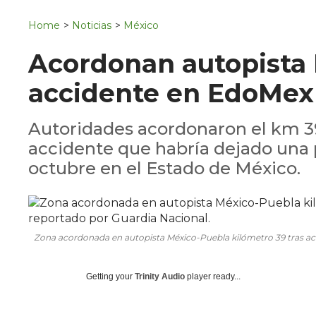
Navigation
San Juan del Río
Home
>
Noticias
>
México
Municipios
Acordonan autopista 
accidente en EdoMex
Autoridades acordonaron el km 39
accidente que habría dejado una p
octubre en el Estado de México.
Zona acordonada en autopista México-Puebla kilómetro 39 tras ac
Getting your
Trinity Audio
player ready...