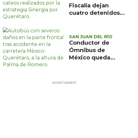
Fiscalía dejan
cuatro detenidos y
más de mil dosis
aseguradas en
Querétaro
SAN JUAN DEL RÍO
Conductor de
Ómnibus de
México queda
prensado en
choque con
materialista en
San Juan del Río