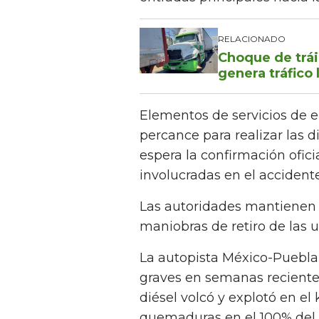
RELACIONADO
Choque de trái
genera tráfico 
Elementos de servicios de 
percance para realizar las d
espera la confirmación ofici
involucradas en el accident
Las autoridades mantienen e
maniobras de retiro de las u
La autopista México-Puebla 
graves en semanas recientes
diésel volcó y explotó en el
quemaduras en el 100% del