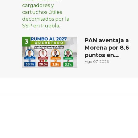
PAN aventaja a
Morena por 8.6
puntos en
intención de voto
Ago 07, 2026
para gubernatura
de Querétaro,
según
Demoscopia