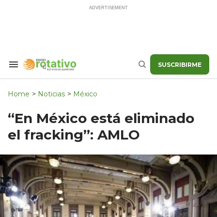
Skip
to
content
SUSCRIBIRME
Search
Buscar
&
Section
Navigation
Home
>
Noticias
>
México
“En México está eliminado
el fracking”: AMLO