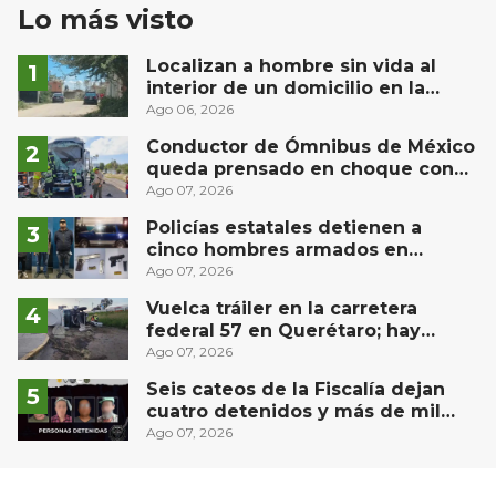
Lo más visto
Localizan a hombre sin vida al
interior de un domicilio en la
comunidad El Rodeo, San Juan del
Ago 06, 2026
Río
Conductor de Ómnibus de México
queda prensado en choque con
materialista en San Juan del Río
Ago 07, 2026
Policías estatales detienen a
cinco hombres armados en
Puebla capital
Ago 07, 2026
Vuelca tráiler en la carretera
federal 57 en Querétaro; hay
derrame de combustible
Ago 07, 2026
controlado, sin lesionados
Seis cateos de la Fiscalía dejan
cuatro detenidos y más de mil
dosis aseguradas en Querétaro
Ago 07, 2026