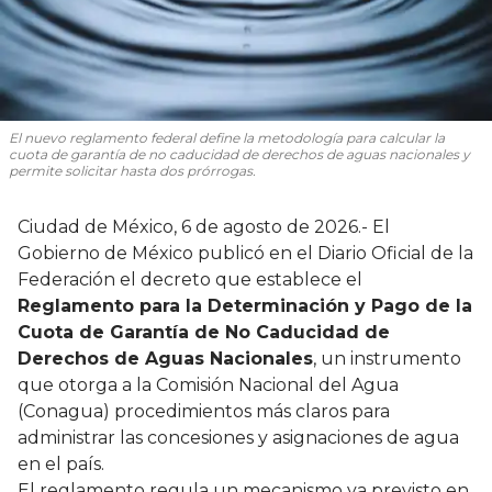
El nuevo reglamento federal define la metodología para calcular la
cuota de garantía de no caducidad de derechos de aguas nacionales y
permite solicitar hasta dos prórrogas.
Ciudad de México, 6 de agosto de 2026.- El
Gobierno de México publicó en el Diario Oficial de la
Federación el decreto que establece el
Reglamento para la Determinación y Pago de la
Cuota de Garantía de No Caducidad de
Derechos de Aguas Nacionales
, un instrumento
que otorga a la Comisión Nacional del Agua
(Conagua) procedimientos más claros para
administrar las concesiones y asignaciones de agua
en el país.
El reglamento regula un mecanismo ya previsto en