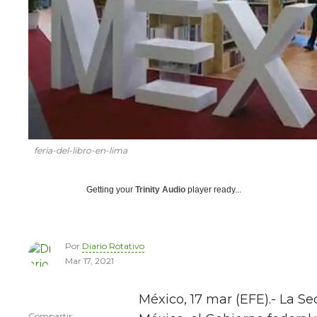
feria-del-libro-en-lima
Getting your
Trinity Audio
player ready...
Por
Diario Rotativo
Mar 17, 2021
México, 17 mar (EFE).- La Se