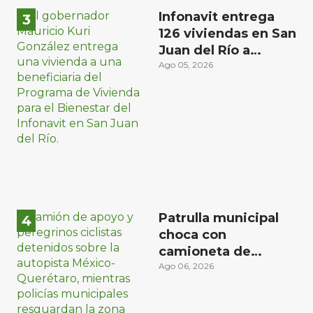
Infonavit entrega
126 viviendas en San
Juan del Río a
familias de bajos
Ago 05, 2026
ingresos
Patrulla municipal
choca con
camioneta de
peregrinos ciclistas
Ago 06, 2026
en la autopista
México-Querétaro