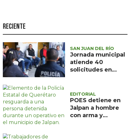
Seguridad
Ciencia y
tecnología
Reciente
Política
Turismo
SAN JUAN DEL RÍO
Jornada municipal
Asuntos Sociales
atiende 40
solicitudes en
Estilo de vida
Barranca de
Opinión
Cocheros
EDITORIAL
POES detiene en
Jalpan a hombre
con arma y
cartuchos sin
licencia