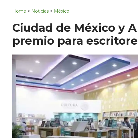
Navigation
San Juan del Río
Home
>
Noticias
>
México
Municipios
Ciudad de México y 
premio para escritor