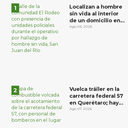
Localizan a hombre
sin vida al interior
de un domicilio en
la comunidad El
Ago 06, 2026
Rodeo, San Juan del
Río
Vuelca tráiler en la
carretera federal 57
en Querétaro; hay
derrame de
Ago 07, 2026
combustible
controlado, sin