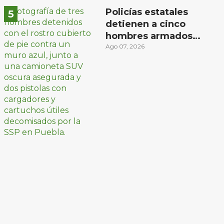
Policías estatales
detienen a cinco
hombres armados
en Puebla capital
Ago 07, 2026