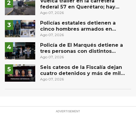
Vuelca tráiler en la carretera
federal 57 en Querétaro; hay
derrame de combustible
Ago 07, 2026
controlado, sin lesionados
Policías estatales detienen a
cinco hombres armados en
Puebla capital
Ago 07, 2026
Policía de El Marqués detiene a
tres personas con distintos
narcóticos
Ago 07, 2026
Seis cateos de la Fiscalía dejan
cuatro detenidos y más de mil
dosis aseguradas en Querétaro
Ago 07, 2026