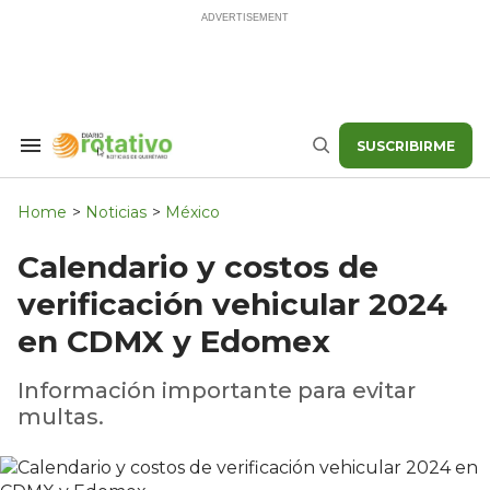
Skip
to
content
SUSCRIBIRME
Search
Buscar
&
Section
Navigation
Home
>
Noticias
>
México
Calendario y costos de
verificación vehicular 2024
en CDMX y Edomex
Información importante para evitar
multas.