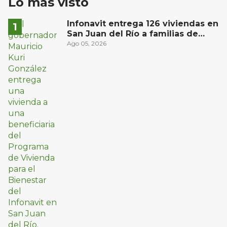
Lo más visto
Infonavit entrega 126 viviendas en
San Juan del Río a familias de
bajos ingresos
Ago 05, 2026