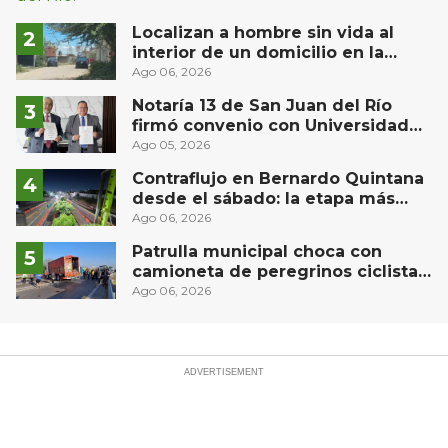
Localizan a hombre sin vida al
interior de un domicilio en la
comunidad El Rodeo, San Juan del
Ago 06, 2026
Río
Notaría 13 de San Juan del Río
firmó convenio con Universidad
Privada del Bajío para recibir
Ago 05, 2026
estudiantes en prácticas
Contraflujo en Bernardo Quintana
desde el sábado: la etapa más
compleja del operativo vial
Ago 06, 2026
Patrulla municipal choca con
camioneta de peregrinos ciclistas
en la autopista México-Querétaro
Ago 06, 2026