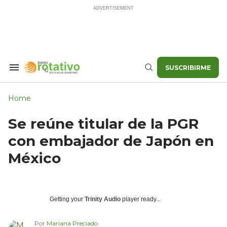
Skip
to
content
SUSCRIBIRME
Search
Buscar
&
Section
Navigation
Home
Se reúne titular de la PGR
con embajador de Japón en
México
Getting your
Trinity Audio
player ready...
Por
Mariana Preciado