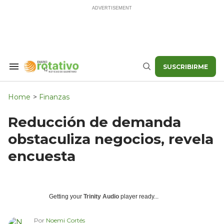
Skip
to
content
SUSCRIBIRME
Search
Buscar
&
Section
Navigation
Home
>
Finanzas
Reducción de demanda
obstaculiza negocios, revela
encuesta
Getting your
Trinity Audio
player ready...
Por
Noemi Cortés