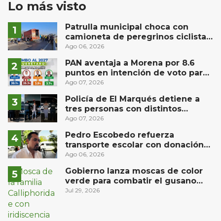
Lo más visto
Patrulla municipal choca con
camioneta de peregrinos ciclistas
en la autopista México-Querétaro
Ago 06, 2026
PAN aventaja a Morena por 8.6
puntos en intención de voto para
gubernatura de Querétaro, según
Ago 07, 2026
Demoscopia
Policía de El Marqués detiene a
tres personas con distintos
narcóticos
Ago 07, 2026
Pedro Escobedo refuerza
transporte escolar con donación
de camión de Flecha Amarilla para
Ago 06, 2026
universitarios
Gobierno lanza moscas de color
verde para combatir el gusano
barrenador: no las mates
Jul 29, 2026