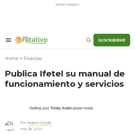
Skip
to
content
SUSCRIBIRME
Search
Buscar
&
Section
Navigation
Home
>
Finanzas
Publica Ifetel su manual de
funcionamiento y servicios
Getting your
Trinity Audio
player ready...
Por
Noemi Cortés
Mar 18, 2014