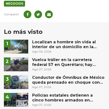
NEGOCIOS
Lo más visto
Localizan a hombre sin vida al
interior de un domicilio en la
comunidad El Rodeo, San Juan del
Ago 06, 2026
Río
Vuelca tráiler en la carretera
federal 57 en Querétaro; hay
derrame de combustible
Ago 07, 2026
controlado, sin lesionados
Conductor de Ómnibus de México
queda prensado en choque con
materialista en San Juan del Río
Ago 07, 2026
Policías estatales detienen a
cinco hombres armados en
Puebla capital
Ago 07, 2026