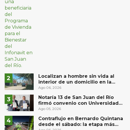
Localizan a hombre sin vida al
interior de un domicilio en la
comunidad El Rodeo, San Juan del
Ago 06, 2026
Río
Notaría 13 de San Juan del Río
firmó convenio con Universidad
Privada del Bajío para recibir
Ago 05, 2026
estudiantes en prácticas
Contraflujo en Bernardo Quintana
desde el sábado: la etapa más
Ago 06, 2026