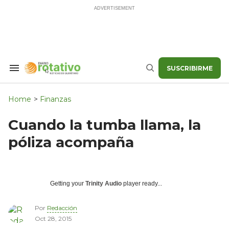
Skip
to
content
SUSCRIBIRME
Search
Buscar
&
Section
Navigation
Home
>
Finanzas
Cuando la tumba llama, la
póliza acompaña
Getting your
Trinity Audio
player ready...
Por
Redacción
Oct 28, 2015