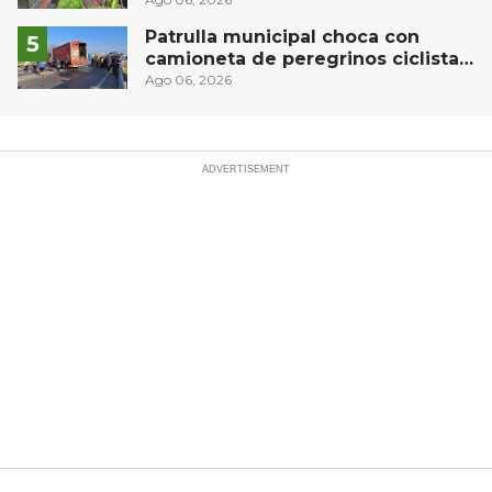
compleja del operativo vial
Patrulla municipal choca con
camioneta de peregrinos ciclistas
en la autopista México-Querétaro
Ago 06, 2026