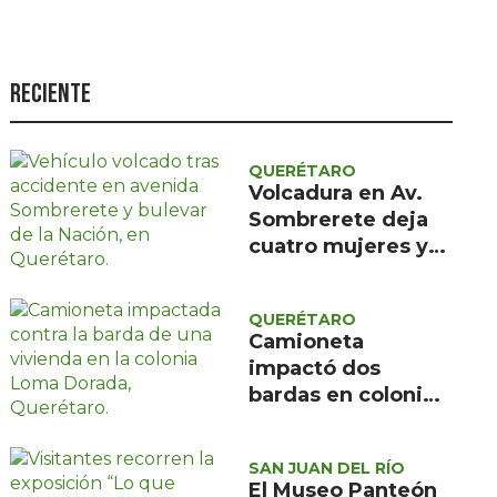
Seguridad
Ciencia y
tecnología
Reciente
Política
Turismo
QUERÉTARO
Volcadura en Av.
Asuntos Sociales
Sombrerete deja
cuatro mujeres y
Estilo de vida
un menor con
Opinión
atención médica
QUERÉTARO
prehospitalaria
Camioneta
impactó dos
bardas en colonia
Loma Dorada;
Protección Civil
SAN JUAN DEL RÍO
descartó riesgos
El Museo Panteón