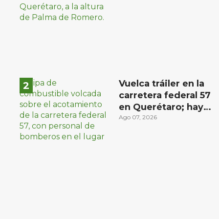
materialista en San
Juan del Río
Vuelca tráiler en la
carretera federal 57
en Querétaro; hay
derrame de
Ago 07, 2026
combustible
controlado, sin
lesionados