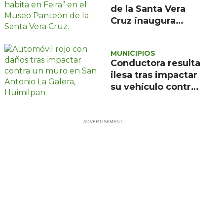
de la Santa Vera
Cruz inaugura
exposición de
pintura de María
MUNICIPIOS
de la Feira
Conductora resulta
ilesa tras impactar
su vehículo contra
un muro en
Huimilpan