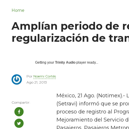
Navigation
San Juan del Río
Home
Municipios
Amplían periodo de r
regularización de tra
Getting your
Trinity Audio
player ready...
Por
Noemi Cortés
Ago 21, 2013
México, 21 Ago. (Notimex).- 
(Setravi) informó que se pro
proceso de registro al Progr
Mejoramiento del Servicio d
Pasajeros, Pasajeros Metrop