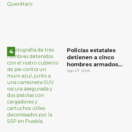
aseguradas en
Querétaro
Policías estatales
detienen a cinco
hombres armados
en Puebla capital
Ago 07, 2026