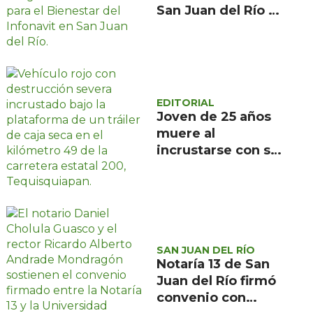
San Juan del Río a
familias de bajos
ingresos
EDITORIAL
Joven de 25 años
muere al
incrustarse con su
camioneta bajo un
tráiler en la
carretera estatal
200, en
Tequisquiapan
SAN JUAN DEL RÍO
Notaría 13 de San
Juan del Río firmó
convenio con