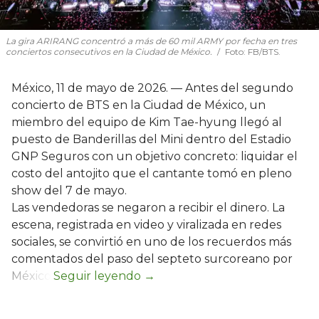
La gira ARIRANG concentró a más de 60 mil ARMY por fecha en tres
conciertos consecutivos en la Ciudad de México.
Foto: FB/BTS.
México, 11 de mayo de 2026. — Antes del segundo
concierto de BTS en la Ciudad de México, un
miembro del equipo de Kim Tae-hyung llegó al
puesto de Banderillas del Mini dentro del Estadio
GNP Seguros con un objetivo concreto: liquidar el
costo del antojito que el cantante tomó en pleno
show del 7 de mayo.
Las vendedoras se negaron a recibir el dinero. La
escena, registrada en video y viralizada en redes
sociales, se convirtió en uno de los recuerdos más
comentados del paso del septeto surcoreano por
México.