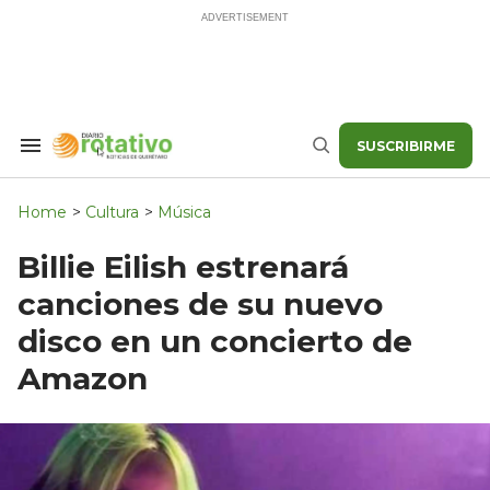
Skip
to
content
SUSCRIBIRME
Search
Buscar
&
Section
Navigation
Home
>
Cultura
>
Música
Billie Eilish estrenará
canciones de su nuevo
disco en un concierto de
Amazon