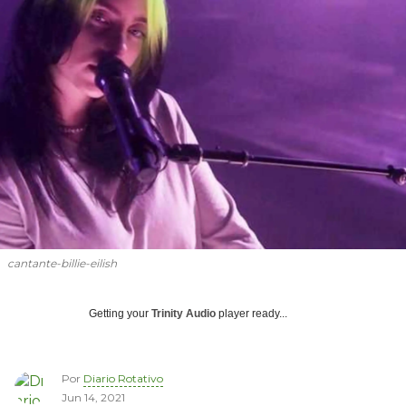
cantante-billie-eilish
Getting your
Trinity Audio
player ready...
Por
Diario Rotativo
Jun 14, 2021