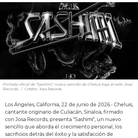
Portada oficial de "Sashimi", nuevo sencillo de Cheluis bajo el sello Josa
Records.
Crédito: Josa Records.
Los Ángeles, California, 22 de junio de 2026.- Cheluis,
cantante originario de Culiacán, Sinaloa, firmado
con Josa Records, presenta "Sashimi", un nuevo
sencillo que aborda el crecimiento personal, los
sacrificios detrás del éxito y la satisfacción de