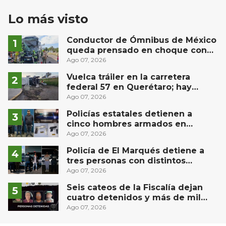
Lo más visto
Conductor de Ómnibus de México
queda prensado en choque con
materialista en San Juan del Río
Ago 07, 2026
Vuelca tráiler en la carretera
federal 57 en Querétaro; hay
derrame de combustible
Ago 07, 2026
controlado, sin lesionados
Policías estatales detienen a
cinco hombres armados en
Puebla capital
Ago 07, 2026
Policía de El Marqués detiene a
tres personas con distintos
narcóticos
Ago 07, 2026
Seis cateos de la Fiscalía dejan
cuatro detenidos y más de mil
dosis aseguradas en Querétaro
Ago 07, 2026