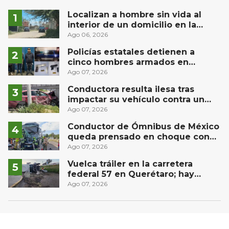
Localizan a hombre sin vida al
interior de un domicilio en la
comunidad El Rodeo, San Juan del
Ago 06, 2026
Río
Policías estatales detienen a
cinco hombres armados en
Puebla capital
Ago 07, 2026
Conductora resulta ilesa tras
impactar su vehículo contra un
muro en Huimilpan
Ago 07, 2026
Conductor de Ómnibus de México
queda prensado en choque con
materialista en San Juan del Río
Ago 07, 2026
Vuelca tráiler en la carretera
federal 57 en Querétaro; hay
derrame de combustible
Ago 07, 2026
controlado, sin lesionados