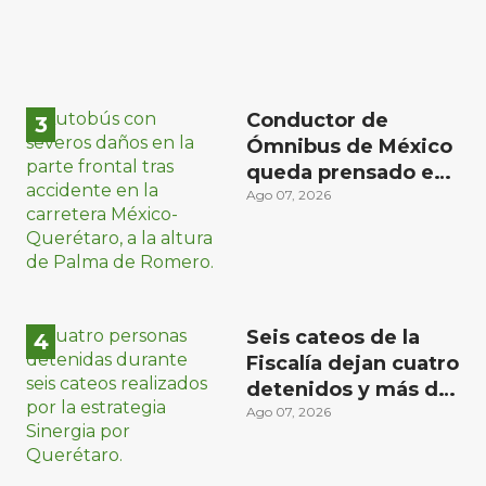
Conductor de
Ómnibus de México
queda prensado en
choque con
Ago 07, 2026
materialista en San
Juan del Río
Seis cateos de la
Fiscalía dejan cuatro
detenidos y más de
mil dosis
Ago 07, 2026
aseguradas en
Querétaro