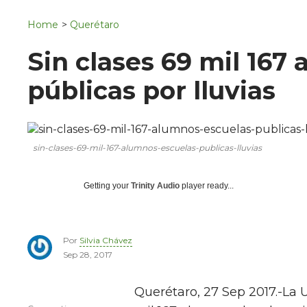
Navigation
San Juan del Río
Home
>
Querétaro
Municipios
Sin clases 69 mil 167
públicas por lluvias
sin-clases-69-mil-167-alumnos-escuelas-publicas-lluvias
Getting your
Trinity Audio
player ready...
Por
Silvia Chávez
Sep 28, 2017
Querétaro, 27 Sep 2017.-La