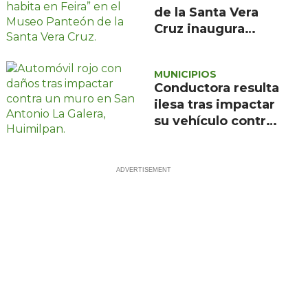
de la Santa Vera
Cruz inaugura
exposición de
pintura de María
MUNICIPIOS
de la Feira
Conductora resulta
ilesa tras impactar
su vehículo contra
un muro en
Huimilpan