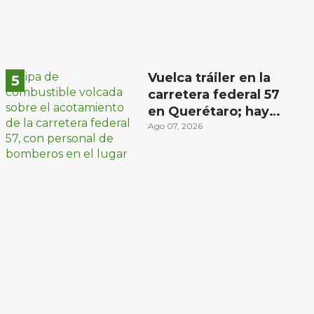
Vuelca tráiler en la
carretera federal 57
en Querétaro; hay
derrame de
Ago 07, 2026
combustible
controlado, sin
lesionados