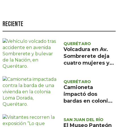
Seguridad
Ciencia y
tecnología
Reciente
Política
Turismo
QUERÉTARO
Volcadura en Av.
Asuntos Sociales
Sombrerete deja
cuatro mujeres y
Estilo de vida
un menor con
Opinión
atención médica
QUERÉTARO
prehospitalaria
Camioneta
impactó dos
bardas en colonia
Loma Dorada;
Protección Civil
SAN JUAN DEL RÍO
descartó riesgos
El Museo Panteón