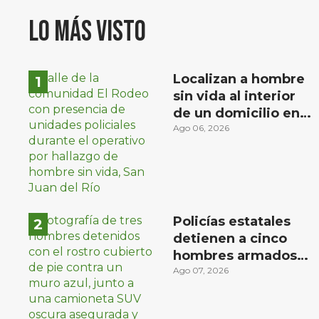
Lo más visto
Localizan a hombre
sin vida al interior
de un domicilio en
la comunidad El
Ago 06, 2026
Rodeo, San Juan del
Río
Policías estatales
detienen a cinco
hombres armados
en Puebla capital
Ago 07, 2026