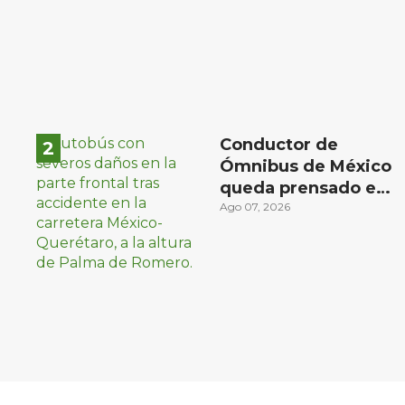
lesionados
Conductor de
Ómnibus de México
queda prensado en
choque con
Ago 07, 2026
materialista en San
Juan del Río