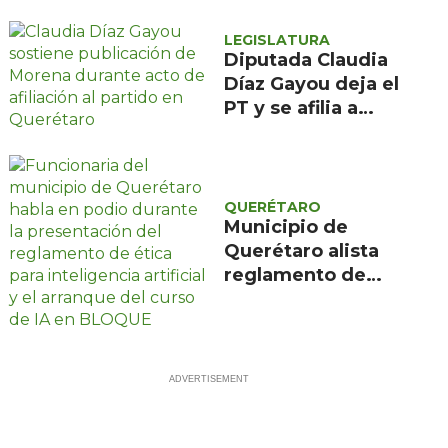
comunidad El
Rodeo, San Juan
LEGISLATURA
del Río
Diputada Claudia
Díaz Gayou deja el
PT y se afilia a
Morena rumbo al
2027
QUERÉTARO
Municipio de
Querétaro alista
reglamento de
ética para uso de
inteligencia
artificial en la
administración