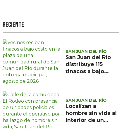
Seguridad
Ciencia y
tecnología
Reciente
Política
Turismo
SAN JUAN DEL RÍO
Asuntos Sociales
San Juan del Río
distribuye 115
Estilo de vida
tinacos a bajo
costo en tres
Opinión
comunidades
rurales
SAN JUAN DEL RÍO
Localizan a
hombre sin vida al
interior de un
domicilio en la