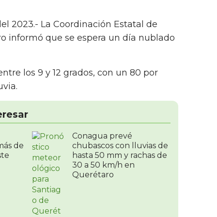
del 2023.- La Coordinación Estatal de
ro informó que se espera un día nublado
ntre los 9 y 12 grados, con un 80 por
luvia.
eresar
Conagua prevé
más de
chubascos con lluvias de
ste
hasta 50 mm y rachas de
30 a 50 km/h en
Querétaro