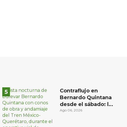
Contraflujo en
Bernardo Quintana
desde el sábado: la
etapa más compleja
Ago 06, 2026
del operativo vial