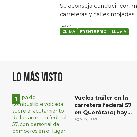
Se aconseja conducir con m
carreteras y calles mojadas.
CLIMA
FRENTE FRÍO
LLUVIA
Lo más visto
Vuelca tráiler en la
carretera federal 57
en Querétaro; hay
derrame de
Ago 07, 2026
combustible
controlado, sin