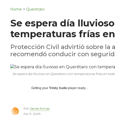
Navigation
San Juan del Río
Home
>
Querétaro
Municipios
Se espera día lluvios
temperaturas frías en
Protección Civil advirtió sobre la 
recomendó conducir con segurid
Se espera día lluvioso en Querétaro con temperaturas frías en todo
Getting your
Trinity Audio
player ready...
Por
Yamel Armas
Dic 11, 2023