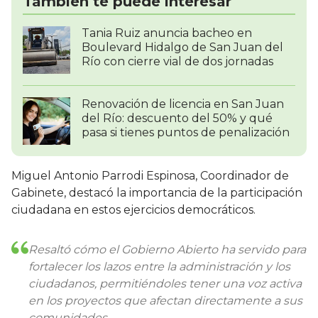
También te puede interesar
Tania Ruiz anuncia bacheo en
Boulevard Hidalgo de San Juan del
Río con cierre vial de dos jornadas
Renovación de licencia en San Juan
del Río: descuento del 50% y qué
pasa si tienes puntos de penalización
Miguel Antonio Parrodi Espinosa, Coordinador de
Gabinete, destacó la importancia de la participación
ciudadana en estos ejercicios democráticos.
Resaltó cómo el Gobierno Abierto ha servido para
fortalecer los lazos entre la administración y los
ciudadanos, permitiéndoles tener una voz activa
en los proyectos que afectan directamente a sus
comunidades.