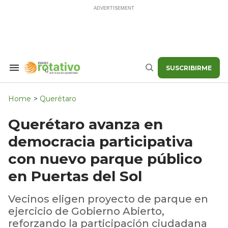
Skip
to
content
SUSCRIBIRME
Search
Buscar
&
Section
Navigation
Home
>
Querétaro
Querétaro avanza en
democracia participativa
con nuevo parque público
en Puertas del Sol
Vecinos eligen proyecto de parque en
ejercicio de Gobierno Abierto,
reforzando la participación ciudadana