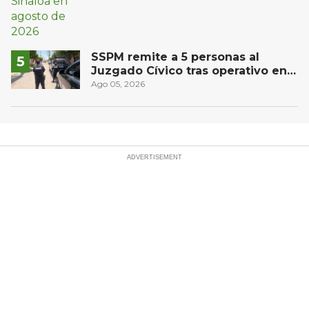
SSPM remite a 5 personas al
Juzgado Cívico tras operativo en
San Juan del Río
Ago 05, 2026