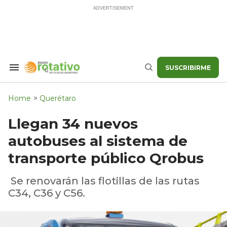
Skip
to
content
SUSCRIBIRME
Search
Buscar
&
Section
Navigation
Home
>
Querétaro
Llegan 34 nuevos
autobuses al sistema de
transporte público Qrobus
Se renovarán las flotillas de las rutas
C34, C36 y C56.