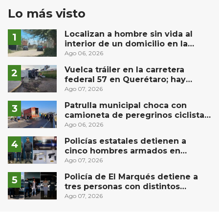
Lo más visto
Localizan a hombre sin vida al
interior de un domicilio en la
comunidad El Rodeo, San Juan del
Ago 06, 2026
Río
Vuelca tráiler en la carretera
federal 57 en Querétaro; hay
derrame de combustible
Ago 07, 2026
controlado, sin lesionados
Patrulla municipal choca con
camioneta de peregrinos ciclistas
en la autopista México-Querétaro
Ago 06, 2026
Policías estatales detienen a
cinco hombres armados en
Puebla capital
Ago 07, 2026
Policía de El Marqués detiene a
tres personas con distintos
narcóticos
Ago 07, 2026