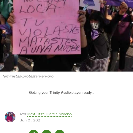
feministas-protestan-en-qro
Getting your
Trinity Audio
player ready...
Por
Mextli Itzel García Moreno
Jun 01, 2021