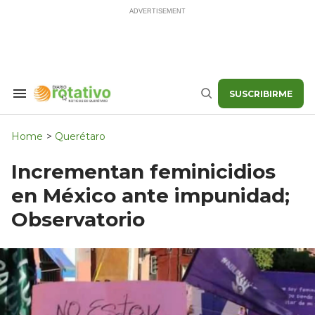
Skip
to
content
SUSCRIBIRME
Search
Buscar
&
Section
Navigation
Home
>
Querétaro
Incrementan feminicidios
en México ante impunidad;
Observatorio