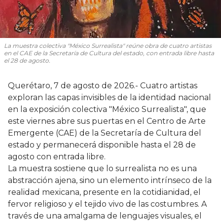
La muestra colectiva "México Surrealista" reúne obra de cuatro artistas
en el CAE de la Secretaría de Cultura del estado, con entrada libre hasta
el 28 de agosto.
Querétaro, 7 de agosto de 2026.- Cuatro artistas
exploran las capas invisibles de la identidad nacional
en la exposición colectiva "México Surrealista", que
este viernes abre sus puertas en el Centro de Arte
Emergente (CAE) de la Secretaría de Cultura del
estado y permanecerá disponible hasta el 28 de
agosto con entrada libre.
La muestra sostiene que lo surrealista no es una
abstracción ajena, sino un elemento intrínseco de la
realidad mexicana, presente en la cotidianidad, el
fervor religioso y el tejido vivo de las costumbres. A
través de una amalgama de lenguajes visuales, el