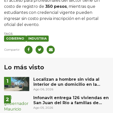
El acceso para profesionales del sector tiene un
costo de registro de
350 pesos
, mientras que
estudiantes con credencial vigente pueden
ingresar sin costo previa inscripción en el portal
oficial del evento.
GOBIERNO
INDUSTRIA
Lo más visto
Localizan a hombre sin vida al
interior de un domicilio en la
comunidad El Rodeo, San Juan del
Ago 06, 2026
Río
Infonavit entrega 126 viviendas en
San Juan del Río a familias de
bajos ingresos
Ago 05, 2026