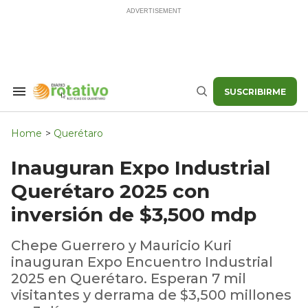
Skip
to
content
SUSCRIBIRME
Search
Buscar
&
Section
Navigation
Home
>
Querétaro
Inauguran Expo Industrial
Querétaro 2025 con
inversión de $3,500 mdp
Chepe Guerrero y Mauricio Kuri
inauguran Expo Encuentro Industrial
2025 en Querétaro. Esperan 7 mil
visitantes y derrama de $3,500 millones