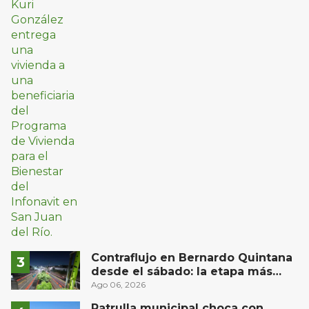
Contraflujo en Bernardo Quintana
desde el sábado: la etapa más
compleja del operativo vial
Ago 06, 2026
Patrulla municipal choca con