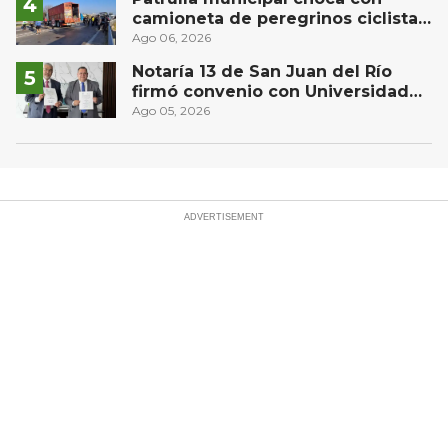
camioneta de peregrinos ciclistas
en la autopista México-Querétaro
Ago 06, 2026
Notaría 13 de San Juan del Río
firmó convenio con Universidad
Privada del Bajío para recibir
Ago 05, 2026
estudiantes en prácticas