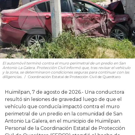
El automóvil terminó contra el muro perimetral de un predio en San
Antonio La Galera. Protección Civil informó que, tras revisar el vehículo
y la zona, se determinaron condiciones seguras para continuar con las
diligencias.
Coordinación Estatal de Protección Civil de Querétaro
Huimilpan, 7 de agosto de 2026.- Una conductora
resultó sin lesiones de gravedad luego de que el
vehículo que conducía impactó contra el muro
perimetral de un predio en la comunidad de San
Antonio La Galera, en el municipio de Huimilpan.
Personal de la Coordinación Estatal de Protección