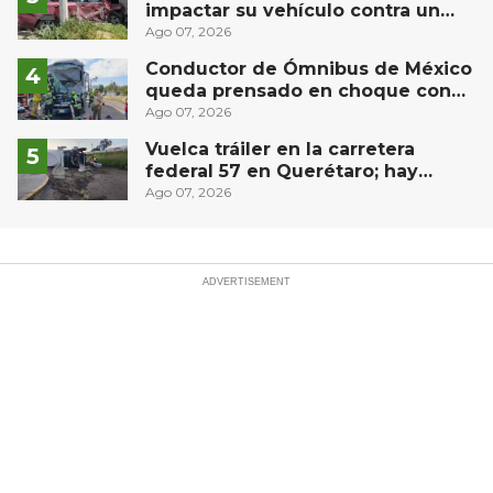
impactar su vehículo contra un
muro en Huimilpan
Ago 07, 2026
Conductor de Ómnibus de México
queda prensado en choque con
materialista en San Juan del Río
Ago 07, 2026
Vuelca tráiler en la carretera
federal 57 en Querétaro; hay
derrame de combustible
Ago 07, 2026
controlado, sin lesionados