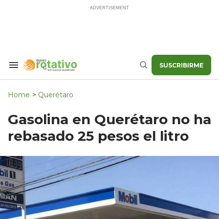
Skip
to
content
SUSCRIBIRME
Search
Buscar
&
Section
Navigation
Home
>
Querétaro
Gasolina en Querétaro no ha
rebasado 25 pesos el litro