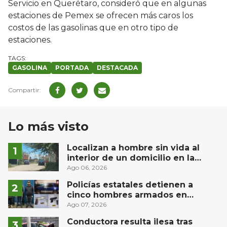
Servicio en Querétaro, consideró que en algunas
estaciones de Pemex se ofrecen más caros los
costos de las gasolinas que en otro tipo de
estaciones.
GASOLINA
PORTADA
DESTACADA
Lo más visto
Localizan a hombre sin vida al
interior de un domicilio en la
comunidad El Rodeo, San Juan del
Ago 06, 2026
Río
Policías estatales detienen a
cinco hombres armados en
Puebla capital
Ago 07, 2026
Conductora resulta ilesa tras