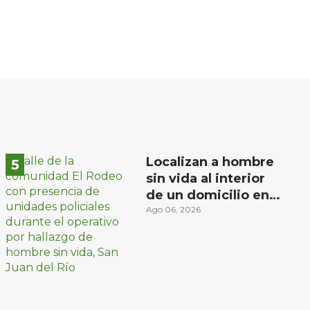
Localizan a hombre
sin vida al interior
de un domicilio en
la comunidad El
Ago 06, 2026
Rodeo, San Juan del
Río