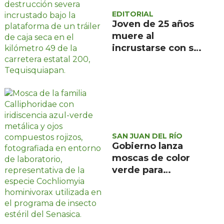
EDITORIAL
Joven de 25 años
muere al
incrustarse con su
camioneta bajo un
tráiler en la
carretera estatal
200, en
Tequisquiapan
SAN JUAN DEL RÍO
Gobierno lanza
moscas de color
verde para
combatir el
gusano
barrenador: no las
mates