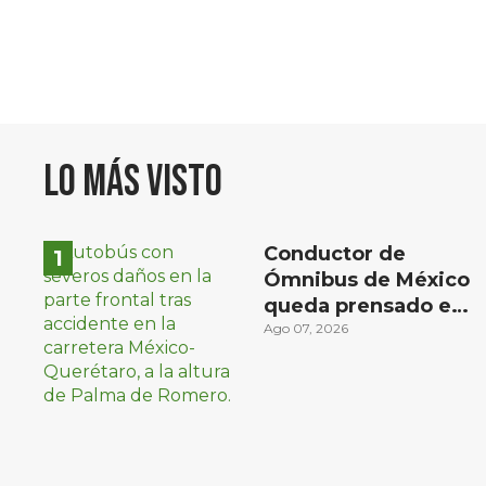
Lo más visto
Conductor de
Ómnibus de México
queda prensado en
choque con
Ago 07, 2026
materialista en San
Juan del Río