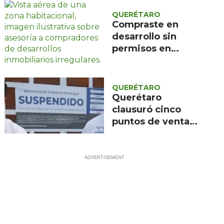
QUERÉTARO
Compraste en
desarrollo sin
permisos en
Querétaro: dos
opciones legales
QUERÉTARO
Querétaro
clausuró cinco
puntos de venta
inmobiliaria en un
año