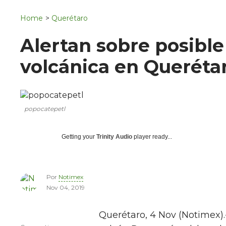
Navigation
San Juan del Río
Home
>
Querétaro
Municipios
Alertan sobre posible
volcánica en Queréta
popocatepetl
Getting your
Trinity Audio
player ready...
Por
Notimex
Nov 04, 2019
Querétaro, 4 Nov (Notimex).