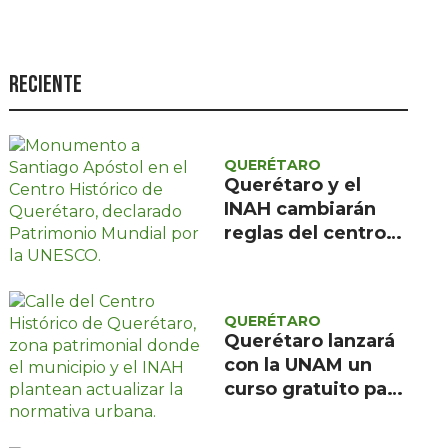
Seguridad
Ciencia y
tecnología
Reciente
Política
Turismo
QUERÉTARO
Querétaro y el
Asuntos Sociales
INAH cambiarán
Estilo de vida
reglas del centro
histórico para que
Opinión
no pierda vecinos
QUERÉTARO
Querétaro lanzará
con la UNAM un
curso gratuito para
aprender a vivir en
condominio