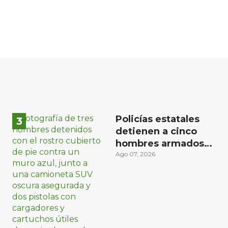
Policías estatales
detienen a cinco
hombres armados
en Puebla capital
Ago 07, 2026