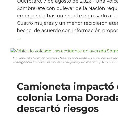
Querétaro, 7 de agosto de 2026.- Una volc
Sombrerete con bulevar de la Nación requir
emergencia tras un reporte ingresado a la l
Cuatro mujeres y un menor recibieron aten
hecho, de acuerdo con información propor
Un vehículo terminó volcado tras un accidente en el cruce de ave
emergencia atendieron a cuatro mujeres y un menor.
Protección
Camioneta impactó 
colonia Loma Dorada;
descartó riesgos