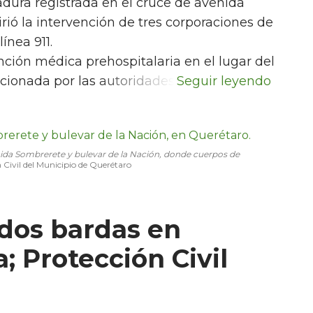
adura registrada en el cruce de avenida
ió la intervención de tres corporaciones de
ínea 911.
ción médica prehospitalaria en el lugar del
cionada por las autoridades.
nida Sombrerete y bulevar de la Nación, donde cuerpos de
 Civil del Municipio de Querétaro
dos bardas en
 Protección Civil