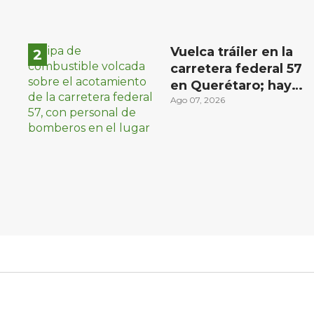
Vuelca tráiler en la
carretera federal 57
en Querétaro; hay
derrame de
Ago 07, 2026
combustible
controlado, sin
lesionados