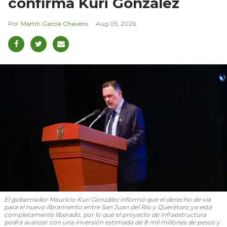
confirma Kuri González
Martín García Chavero
Aug 05, 2026
El gobernador Mauricio Kuri González informó que el derecho de vía
para el nuevo libramiento entre San Juan del Río y Querétaro ya está
completamente liberado, por lo que el proyecto de infraestructura
podrá avanzar con una inversión estimada de 8 mil millones de pesos y