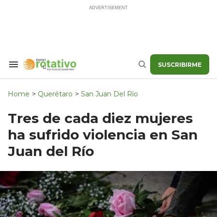
Skip
to
content
SUSCRIBIRME
Search
Buscar
&
Section
Navigation
Home
>
Querétaro
>
San Juan Del Río
Tres de cada diez mujeres
ha sufrido violencia en San
Juan del Río