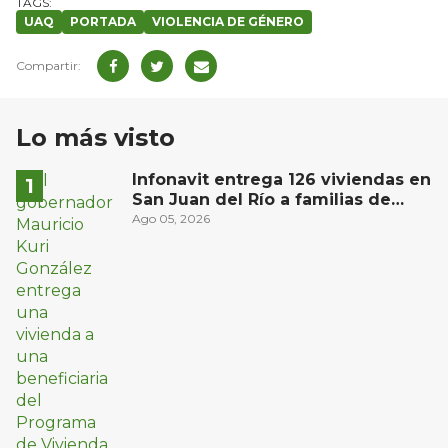
UAQ
PORTADA
VIOLENCIA DE GÉNERO
Lo más visto
Infonavit entrega 126 viviendas en
San Juan del Río a familias de
bajos ingresos
Ago 05, 2026