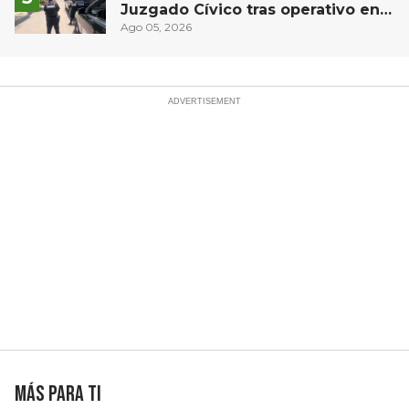
Juzgado Cívico tras operativo en
San Juan del Río
Ago 05, 2026
Más para ti