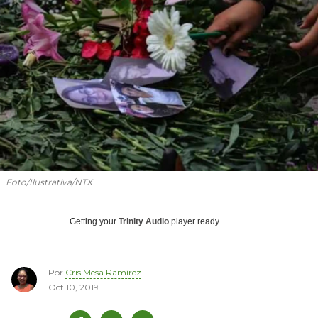
Foto/Ilustrativa/NTX
Getting your
Trinity Audio
player ready...
Por
Cris Mesa Ramírez
Oct 10, 2019