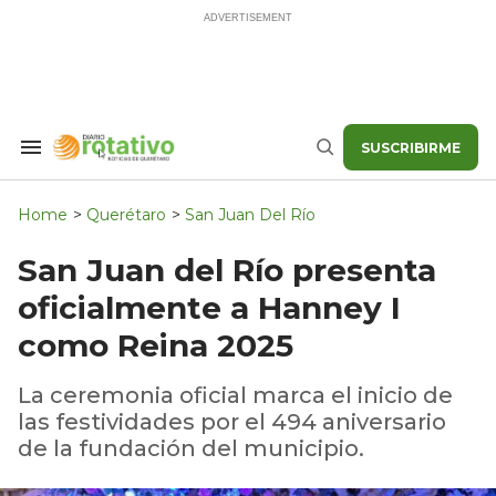
Skip
to
content
SUSCRIBIRME
Search
Buscar
&
Section
Navigation
Home
>
Querétaro
>
San Juan Del Río
San Juan del Río presenta
oficialmente a Hanney I
como Reina 2025
La ceremonia oficial marca el inicio de
las festividades por el 494 aniversario
de la fundación del municipio.