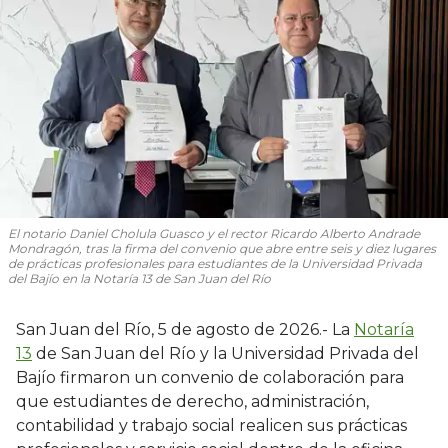
El notario Daniel Cholula Guasco y el rector Ricardo Alberto Andrade
Mondragón, tras la firma del convenio que abre entre seis y diez lugares
de prácticas profesionales para estudiantes de la Universidad Privada
del Bajío en la Notaría 13 de San Juan del Río
San Juan del Río, 5 de agosto de 2026.- La
Notaría
13
de San Juan del Río y la Universidad Privada del
Bajío firmaron un convenio de colaboración para
que estudiantes de derecho, administración,
contabilidad y trabajo social realicen sus prácticas