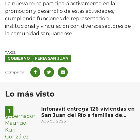
La nueva reina participará activamente en la
promoción y desarrollo de estas actividades,
cumpliendo funciones de representación
institucional y vinculación con diversos sectores de
la comunidad sanjuanense.
GOBIERNO
FERIA SAN JUAN
Lo más visto
Infonavit entrega 126 viviendas en
San Juan del Río a familias de
bajos ingresos
Ago 05, 2026