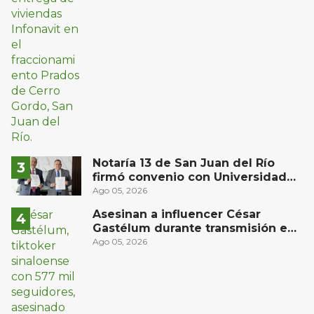
Notaría 13 de San Juan del Río
firmó convenio con Universidad
del Bajío para recibir estudiantes
Ago 05, 2026
en prácticas
Asesinan a influencer César
Gastélum durante transmisión en
vivo en Sinaloa
Ago 05, 2026