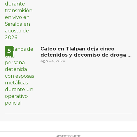
Cateo en Tlalpan deja cinco
detenidos y decomiso de droga y
un arma
Ago 04, 2026