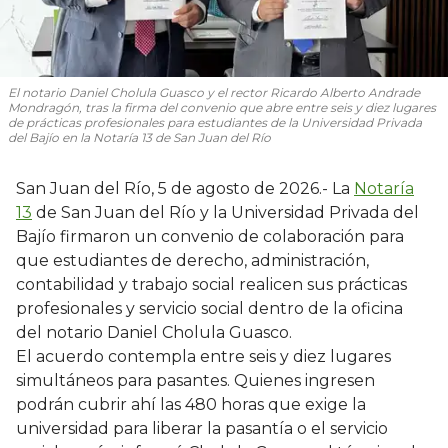
El notario Daniel Cholula Guasco y el rector Ricardo Alberto Andrade
Mondragón, tras la firma del convenio que abre entre seis y diez lugares
de prácticas profesionales para estudiantes de la Universidad Privada
del Bajío en la Notaría 13 de San Juan del Río
San Juan del Río, 5 de agosto de 2026.- La
Notaría
13
de San Juan del Río y la Universidad Privada del
Bajío firmaron un convenio de colaboración para
que estudiantes de derecho, administración,
contabilidad y trabajo social realicen sus prácticas
profesionales y servicio social dentro de la oficina
del notario Daniel Cholula Guasco.
El acuerdo contempla entre seis y diez lugares
simultáneos para pasantes. Quienes ingresen
podrán cubrir ahí las 480 horas que exige la
universidad para liberar la pasantía o el servicio