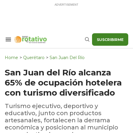
Skip
to
content
SUSCRIBIRME
Search
Buscar
&
Section
Navigation
Home
>
Querétaro
>
San Juan Del Río
San Juan del Río alcanza
65% de ocupación hotelera
con turismo diversificado
Turismo ejecutivo, deportivo y
educativo, junto con productos
artesanales, fortalecen la derrama
económica y posicionan al municipio