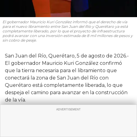
El gobernador Mauricio Kuri González informó que el derecho de vía
para el nuevo libramiento entre San Juan del Río y Querétaro ya está
completamente liberado, por lo que el proyecto de infraestructura
podrá avanzar con una inversión estimada de 8 mil millones de pesos y
sin cobro de peaje.
San Juan del Río, Querétaro, 5 de agosto de 2026.-
El gobernador Mauricio Kuri González confirmó
que la tierra necesaria para el libramiento que
conectará la zona de San Juan del Río con
Querétaro está completamente liberada, lo que
despeja el camino para avanzar en la construcción
de la vía.
Kuri González precisó que el trazo pasará por las
inmediaciones del aeropuerto intercontinental del
estado y que no tendrá costo de cuota para los
usuarios. La inversión estimada para el proyecto es
de al menos 8 mil millones de pesos, según indicó el