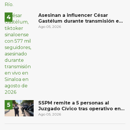
Asesinan a influencer César
Gastélum durante transmisión en
vivo en Sinaloa
Ago 05, 2026
SSPM remite a 5 personas al
Juzgado Cívico tras operativo en
San Juan del Río
Ago 05, 2026