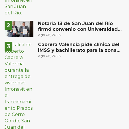
Notaría 13 de San Juan del Río
firmó convenio con Universidad
Privada del Bajío para recibir
Ago 05, 2026
estudiantes en prácticas
Cabrera Valencia pide clínica del
IMSS y bachillerato para la zona
oriente de San Juan del Río
Ago 05, 2026