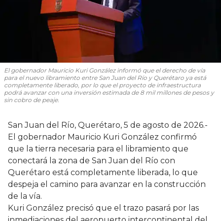
El gobernador Mauricio Kuri González informó que el derecho de vía
para el nuevo libramiento entre San Juan del Río y Querétaro ya está
completamente liberado, por lo que el proyecto de infraestructura
podrá avanzar con una inversión estimada de 8 mil millones de pesos y
sin cobro de peaje.
San Juan del Río, Querétaro, 5 de agosto de 2026.-
El gobernador Mauricio Kuri González confirmó
que la tierra necesaria para el libramiento que
conectará la zona de San Juan del Río con
Querétaro está completamente liberada, lo que
despeja el camino para avanzar en la construcción
de la vía.
Kuri González precisó que el trazo pasará por las
inmediaciones del aeropuerto intercontinental del