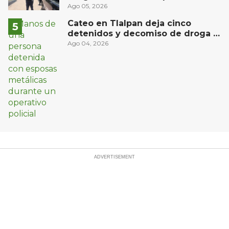
San Juan del Río
Ago 05, 2026
Cateo en Tlalpan deja cinco
detenidos y decomiso de droga y
un arma
Ago 04, 2026