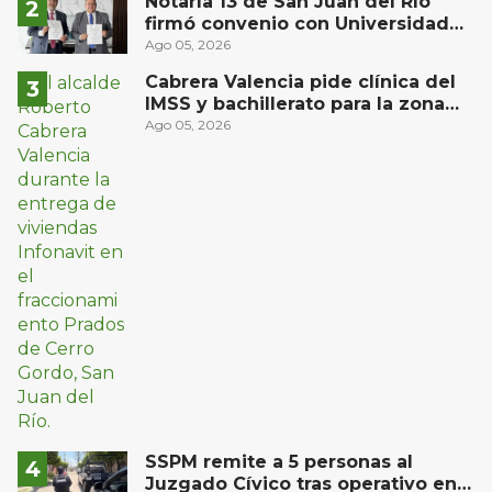
Notaría 13 de San Juan del Río
firmó convenio con Universidad
Privada del Bajío para recibir
Ago 05, 2026
estudiantes en prácticas
Cabrera Valencia pide clínica del
IMSS y bachillerato para la zona
oriente de San Juan del Río
Ago 05, 2026
SSPM remite a 5 personas al
Juzgado Cívico tras operativo en