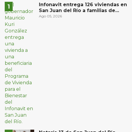
Infonavit entrega 126 viviendas en
San Juan del Río a familias de
bajos ingresos
Ago 05, 2026