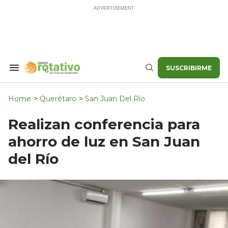
Skip
to
content
SUSCRIBIRME
Search
Buscar
&
Section
Navigation
Home
>
Querétaro
>
San Juan Del Río
Realizan conferencia para
ahorro de luz en San Juan
del Río