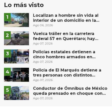
Lo más visto
Localizan a hombre sin vida al
interior de un domicilio en la
comunidad El Rodeo, San Juan del
Ago 06, 2026
Río
Vuelca tráiler en la carretera
federal 57 en Querétaro; hay
derrame de combustible
Ago 07, 2026
controlado, sin lesionados
Policías estatales detienen a
cinco hombres armados en
Puebla capital
Ago 07, 2026
Policía de El Marqués detiene a
tres personas con distintos
narcóticos
Ago 07, 2026
Conductor de Ómnibus de México
queda prensado en choque con
materialista en San Juan del Río,
Ago 07, 2026
autopista México-Querétaro KM
154