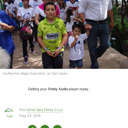
Guillermo Vega Guerrero, río San Juan.
Getting your
Trinity Audio
player ready...
Por
Xitlali Isela Pérez Cruz
May 23, 2015