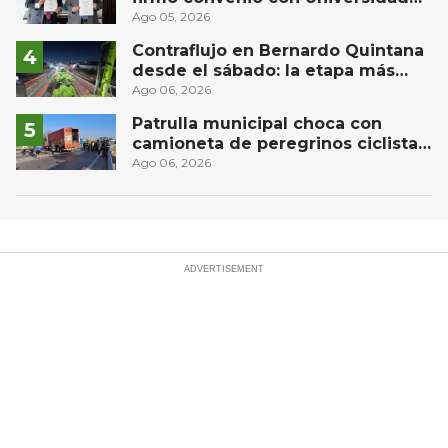
Privada del Bajío para recibir
Ago 05, 2026
estudiantes en prácticas
Contraflujo en Bernardo Quintana
desde el sábado: la etapa más
compleja del operativo vial
Ago 06, 2026
Patrulla municipal choca con
camioneta de peregrinos ciclistas
en la autopista México-Querétaro
Ago 06, 2026