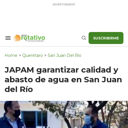
Skip
to
content
SUSCRIBIRME
Search
Buscar
&
Section
Navigation
Home
>
Querétaro
>
San Juan Del Río
JAPAM garantizar calidad y
abasto de agua en San Juan
del Río