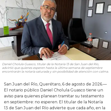
Daniel Cholula Guasco, titular de la Notaría 13 de San Juan del Río,
advirtió que quienes esperen hasta la última semana de septiembre
encontrarán la notaría saturada y sin posibilidad de atención con calma.
San Juan del Río, Querétaro, 6 de agosto de 2026.—
El notario público Daniel Cholula Guasco tiene un
aviso para quienes planean tramitar su testamento
en septiembre: no esperen. El titular de la Notaría
13 de San Juan del Río advierte que cada año, en la