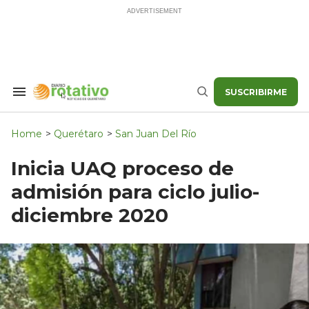
Skip
to
content
SUSCRIBIRME
Search
Buscar
&
Section
Navigation
Home
>
Querétaro
>
San Juan Del Río
Inicia UAQ proceso de
admisión para ciclo julio-
diciembre 2020