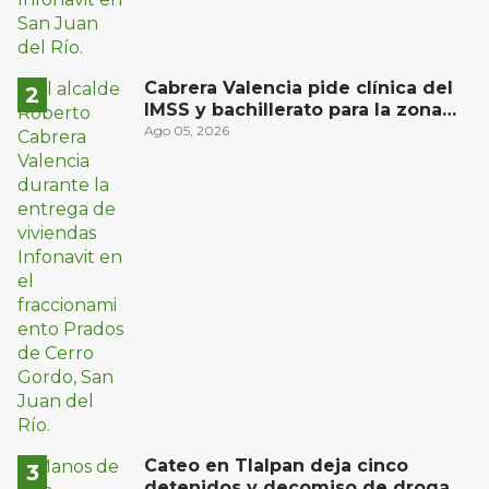
Cabrera Valencia pide clínica del
IMSS y bachillerato para la zona
oriente de San Juan del Río
Ago 05, 2026
Cateo en Tlalpan deja cinco
detenidos y decomiso de droga y