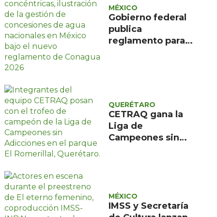
MÉXICO
Gobierno federal
publica
reglamento para
evitar caducidad
de concesiones de
agua
QUERÉTARO
CETRAQ gana la
Liga de
Campeones sin
Adicciones
organizada por
Reencuentro en el
Romerillal
MÉXICO
IMSS y Secretaría