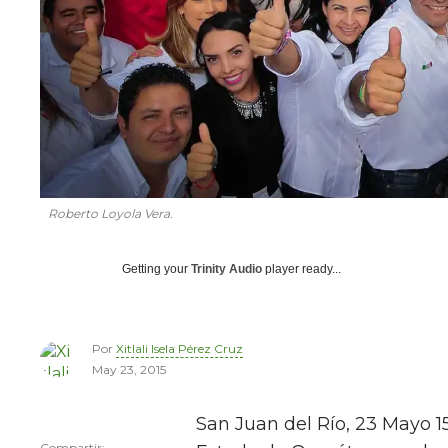
Roberto Loyola Vera.
Getting your
Trinity Audio
player ready...
Por
Xitlali Isela Pérez Cruz
May 23, 2015
San Juan del Río, 23 Mayo 15