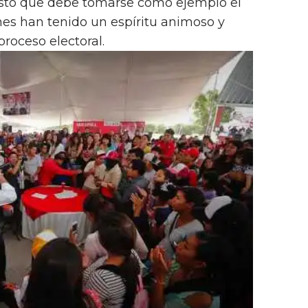
estó que debe tomarse como ejemplo el
enes han tenido un espíritu animoso y
roceso electoral.