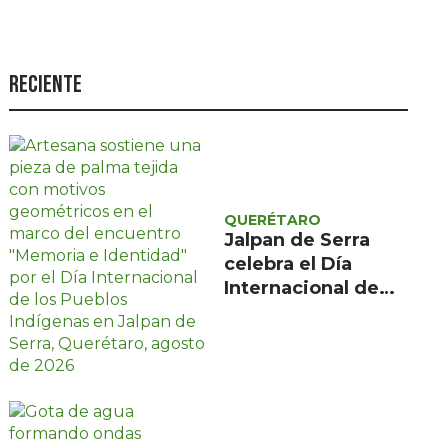
Seguridad
Ciencia y
tecnología
Reciente
Política
Turismo
Asuntos Sociales
QUERÉTARO
Estilo de vida
Jalpan de Serra
celebra el Día
Opinión
Internacional de
los Pueblos
Indígenas con
encuentro gratuito
de tres días