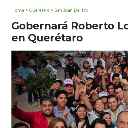
Navigation
San Juan del Río
Home
>
Querétaro
>
San Juan Del Río
Municipios
Gobernará Roberto Lo
en Querétaro