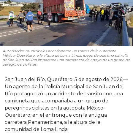
Autoridades municipales acordonaron un tramo de la autopista
México-Querétaro, a la altura de Loma Linda, luego de que una patrulla
de San Juan del Río impactara una camioneta de apoyo de un grupo de
peregrinos ciclistas.
San Juan del Río, Querétaro, 5 de agosto de 2026.—
Un agente de la Policía Municipal de San Juan del
Río protagonizó un accidente de tránsito con una
camioneta que acompañaba a un grupo de
peregrinos ciclistas en la autopista México-
Querétaro, en el entronque con la antigua
carretera Panamericana, a la altura de la
comunidad de Loma Linda.