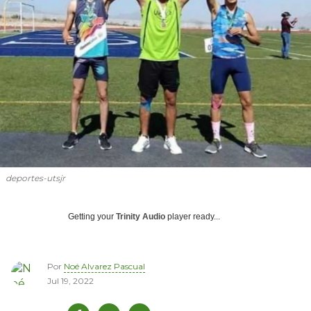
deportes-utsjr
Getting your
Trinity Audio
player ready...
Por
Noé Alvarez Pascual
Jul 19, 2022