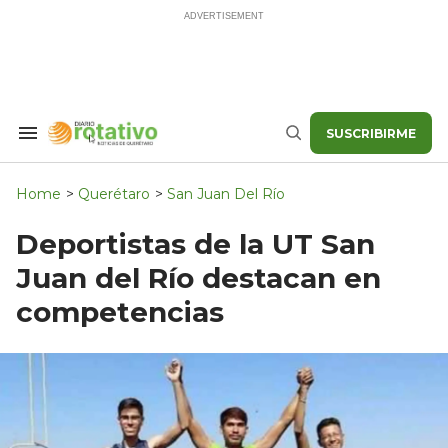
Skip
to
content
SUSCRIBIRME
Search
Buscar
&
Section
Navigation
Home
>
Querétaro
>
San Juan Del Río
Deportistas de la UT San
Juan del Río destacan en
competencias