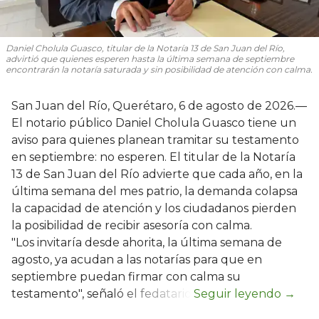
Daniel Cholula Guasco, titular de la Notaría 13 de San Juan del Río,
advirtió que quienes esperen hasta la última semana de septiembre
encontrarán la notaría saturada y sin posibilidad de atención con calma.
San Juan del Río, Querétaro, 6 de agosto de 2026.—
El notario público Daniel Cholula Guasco tiene un
aviso para quienes planean tramitar su testamento
en septiembre: no esperen. El titular de la Notaría
13 de San Juan del Río advierte que cada año, en la
última semana del mes patrio, la demanda colapsa
la capacidad de atención y los ciudadanos pierden
la posibilidad de recibir asesoría con calma.
"Los invitaría desde ahorita, la última semana de
agosto, ya acudan a las notarías para que en
septiembre puedan firmar con calma su
testamento", señaló el fedatario.