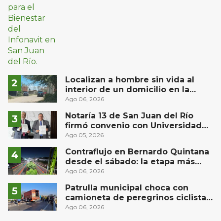
Localizan a hombre sin vida al
interior de un domicilio en la
comunidad El Rodeo, San Juan del
Ago 06, 2026
Río
Notaría 13 de San Juan del Río
firmó convenio con Universidad
Privada del Bajío para recibir
Ago 05, 2026
estudiantes en prácticas
Contraflujo en Bernardo Quintana
desde el sábado: la etapa más
compleja del operativo vial
Ago 06, 2026
Patrulla municipal choca con
camioneta de peregrinos ciclistas
en la autopista México-Querétaro
Ago 06, 2026