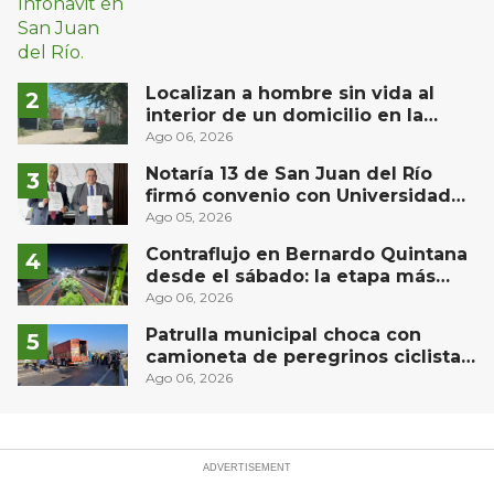
Localizan a hombre sin vida al
interior de un domicilio en la
comunidad El Rodeo, San Juan del
Ago 06, 2026
Río
Notaría 13 de San Juan del Río
firmó convenio con Universidad
Privada del Bajío para recibir
Ago 05, 2026
estudiantes en prácticas
Contraflujo en Bernardo Quintana
desde el sábado: la etapa más
compleja del operativo vial
Ago 06, 2026
Patrulla municipal choca con
camioneta de peregrinos ciclistas
en la autopista México-Querétaro
Ago 06, 2026