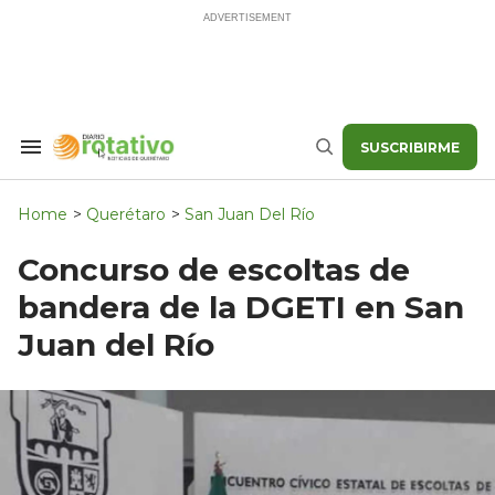
Skip
to
content
SUSCRIBIRME
Search
Buscar
&
Section
Navigation
Home
>
Querétaro
>
San Juan Del Río
Concurso de escoltas de
bandera de la DGETI en San
Juan del Río