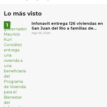
Lo más visto
Infonavit entrega 126 viviendas en
San Juan del Río a familias de
bajos ingresos
Ago 05, 2026