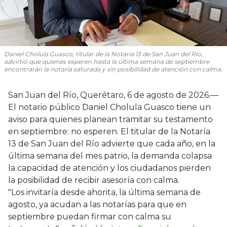
Daniel Cholula Guasco, titular de la Notaría 13 de San Juan del Río,
advirtió que quienes esperen hasta la última semana de septiembre
encontrarán la notaría saturada y sin posibilidad de atención con calma.
San Juan del Río, Querétaro, 6 de agosto de 2026.—
El notario público Daniel Cholula Guasco tiene un
aviso para quienes planean tramitar su testamento
en septiembre: no esperen. El titular de la Notaría
13 de San Juan del Río advierte que cada año, en la
última semana del mes patrio, la demanda colapsa
la capacidad de atención y los ciudadanos pierden
la posibilidad de recibir asesoría con calma.
"Los invitaría desde ahorita, la última semana de
agosto, ya acudan a las notarías para que en
septiembre puedan firmar con calma su