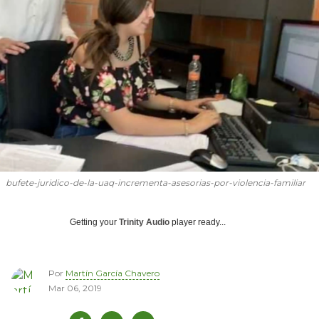
bufete-juridico-de-la-uaq-incrementa-asesorias-por-violencia-familiar
Getting your
Trinity Audio
player ready...
Por
Martín García Chavero
Mar 06, 2019