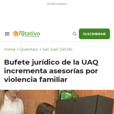
Skip
to
content
SUSCRIBIRME
Search
Buscar
&
Section
Navigation
Home
>
Querétaro
>
San Juan Del Río
Bufete jurídico de la UAQ
incrementa asesorías por
violencia familiar