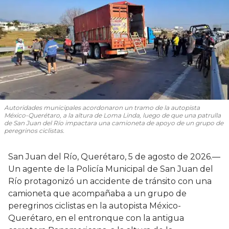
Autoridades municipales acordonaron un tramo de la autopista
México-Querétaro, a la altura de Loma Linda, luego de que una patrulla
de San Juan del Río impactara una camioneta de apoyo de un grupo de
peregrinos ciclistas.
San Juan del Río, Querétaro, 5 de agosto de 2026.—
Un agente de la Policía Municipal de San Juan del
Río protagonizó un accidente de tránsito con una
camioneta que acompañaba a un grupo de
peregrinos ciclistas en la autopista México-
Querétaro, en el entronque con la antigua