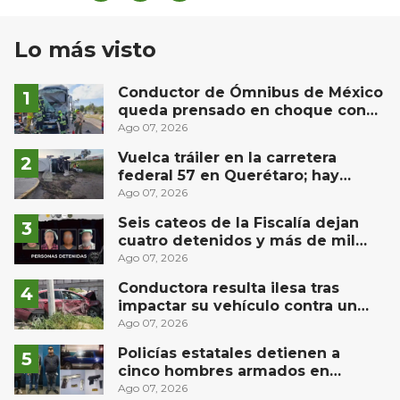
Lo más visto
Conductor de Ómnibus de México
queda prensado en choque con
materialista en San Juan del Río
Ago 07, 2026
Vuelca tráiler en la carretera
federal 57 en Querétaro; hay
derrame de combustible
Ago 07, 2026
controlado, sin lesionados
Seis cateos de la Fiscalía dejan
cuatro detenidos y más de mil
dosis aseguradas en Querétaro
Ago 07, 2026
Conductora resulta ilesa tras
impactar su vehículo contra un
muro en Huimilpan
Ago 07, 2026
Policías estatales detienen a
cinco hombres armados en
Puebla capital
Ago 07, 2026