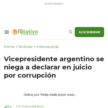
Skip
to
content
SUSCRIBIRME
Search
Buscar
&
Section
Navigation
Home
>
Noticias
>
Internacional
Vicepresidente argentino se
niega a declarar en juicio
por corrupción
Getting your
Trinity Audio
player ready...
Por
Diario Rotativo