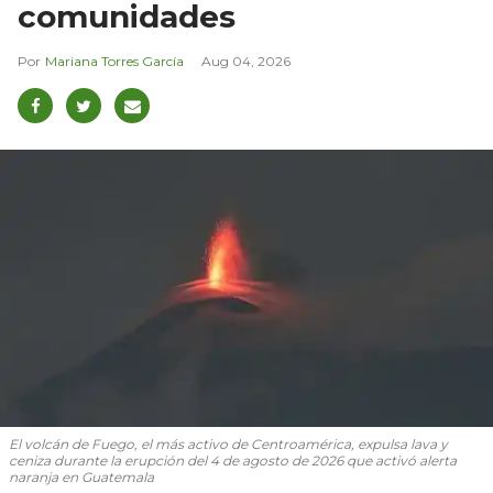
comunidades
Mariana Torres García
Aug 04, 2026
El volcán de Fuego, el más activo de Centroamérica, expulsa lava y
ceniza durante la erupción del 4 de agosto de 2026 que activó alerta
naranja en Guatemala