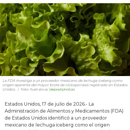
La FDA investiga a un proveedor mexicano de lechuga iceberg como
origen aparente del mayor brote de ciclosporiasis registrado en Estados
Unidos.
Foto: Ilustrativa/ (
depositphotos
)
Estados Unidos, 17 de julio de 2026.- La
Administración de Alimentos y Medicamentos (FDA)
de Estados Unidos identificó a un proveedor
mexicano de lechuga iceberg como el origen