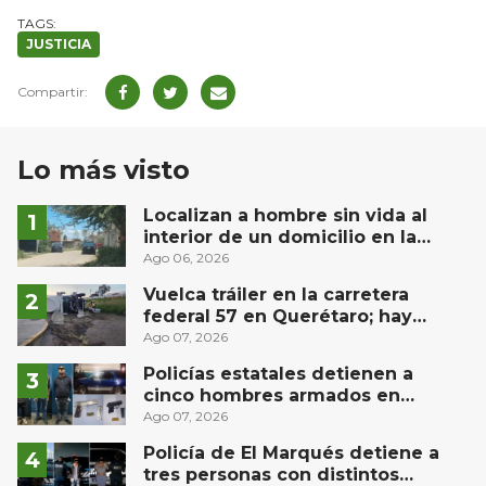
JUSTICIA
Lo más visto
Localizan a hombre sin vida al
interior de un domicilio en la
comunidad El Rodeo, San Juan del
Ago 06, 2026
Río
Vuelca tráiler en la carretera
federal 57 en Querétaro; hay
derrame de combustible
Ago 07, 2026
controlado, sin lesionados
Policías estatales detienen a
cinco hombres armados en
Puebla capital
Ago 07, 2026
Policía de El Marqués detiene a
tres personas con distintos