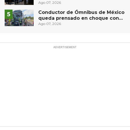
narcóticos
Ago 07, 2026
Conductor de Ómnibus de México
queda prensado en choque con
materialista en San Juan del Río,
Ago 07, 2026
autopista México-Querétaro KM
154