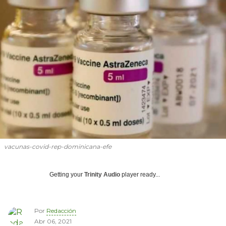
vacunas-covid-rep-dominicana-efe
Getting your
Trinity Audio
player ready...
Por
Redacción
Abr 06, 2021