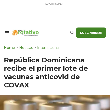
Skip
to
content
SUSCRIBIRME
Search
Buscar
&
Section
Navigation
Home
>
Noticias
>
Internacional
República Dominicana
recibe el primer lote de
vacunas anticovid de
COVAX