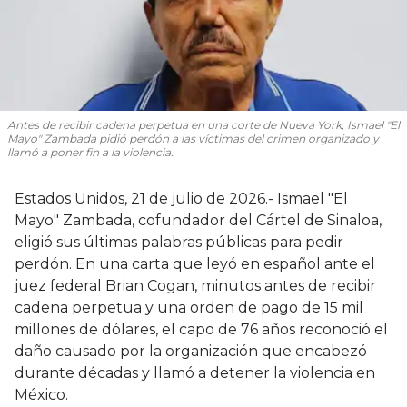
Antes de recibir cadena perpetua en una corte de Nueva York, Ismael "El
Mayo" Zambada pidió perdón a las víctimas del crimen organizado y
llamó a poner fin a la violencia.
Estados Unidos, 21 de julio de 2026.- Ismael "El
Mayo" Zambada, cofundador del Cártel de Sinaloa,
eligió sus últimas palabras públicas para pedir
perdón. En una carta que leyó en español ante el
juez federal Brian Cogan, minutos antes de recibir
cadena perpetua y una orden de pago de 15 mil
millones de dólares, el capo de 76 años reconoció el
daño causado por la organización que encabezó
durante décadas y llamó a detener la violencia en
México.