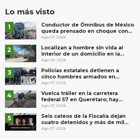
Lo más visto
Conductor de Ómnibus de México
queda prensado en choque con
materialista en San Juan del Río
Ago 07, 2026
Localizan a hombre sin vida al
interior de un domicilio en la
comunidad El Rodeo, San Juan del
Ago 06, 2026
Río
Policías estatales detienen a
cinco hombres armados en
Puebla capital
Ago 07, 2026
Vuelca tráiler en la carretera
federal 57 en Querétaro; hay
derrame de combustible
Ago 07, 2026
controlado, sin lesionados
Seis cateos de la Fiscalía dejan
cuatro detenidos y más de mil
dosis aseguradas en Querétaro
Ago 07, 2026