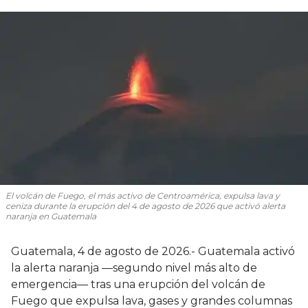
El volcán de Fuego, el más activo de Centroamérica, expulsa lava y
ceniza durante la erupción del 4 de agosto de 2026 que activó alerta
naranja en Guatemala
Guatemala, 4 de agosto de 2026.- Guatemala activó
la alerta naranja —segundo nivel más alto de
emergencia— tras una erupción del volcán de
Fuego que expulsa lava, gases y grandes columnas