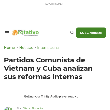
Skip
to
content
SUSCRIBIRME
Search
Buscar
&
Section
Navigation
Home
>
Noticias
>
Internacional
Partidos Comunista de
Vietnam y Cuba analizan
sus reformas internas
Getting your
Trinity Audio
player ready...
Por
Diario Rotativo