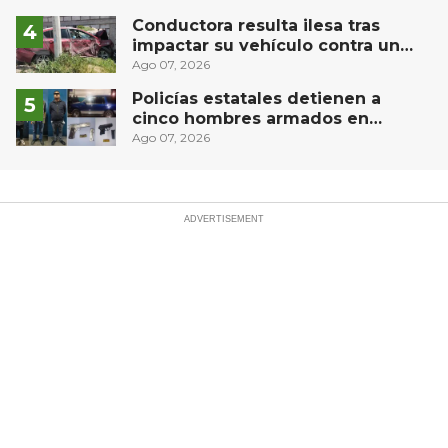
Conductora resulta ilesa tras
impactar su vehículo contra un
muro en Huimilpan
Ago 07, 2026
Policías estatales detienen a
cinco hombres armados en
Puebla capital
Ago 07, 2026