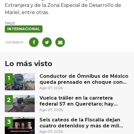
Extranjera y de la Zona Especial de Desarrollo de
Mariel, entre otras.
INTERNACIONAL
Lo más visto
Conductor de Ómnibus de México
queda prensado en choque con
materialista en San Juan del Río
Ago 07, 2026
Vuelca tráiler en la carretera
federal 57 en Querétaro; hay
derrame de combustible
Ago 07, 2026
controlado, sin lesionados
Seis cateos de la Fiscalía dejan
cuatro detenidos y más de mil
dosis aseguradas en Querétaro
Ago 07, 2026