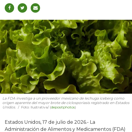
La FDA investiga a un proveedor mexicano de lechuga iceberg como
origen aparente del mayor brote de ciclosporiasis registrado en Estados
Unidos.
Foto: Ilustrativa/ (
depositphotos
)
Estados Unidos, 17 de julio de 2026.- La
Administración de Alimentos y Medicamentos (FDA)