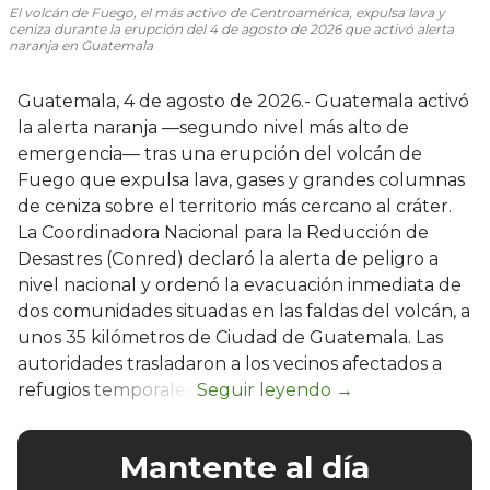
El volcán de Fuego, el más activo de Centroamérica, expulsa lava y
ceniza durante la erupción del 4 de agosto de 2026 que activó alerta
naranja en Guatemala
Guatemala, 4 de agosto de 2026.- Guatemala activó
la alerta naranja —segundo nivel más alto de
emergencia— tras una erupción del volcán de
Fuego que expulsa lava, gases y grandes columnas
de ceniza sobre el territorio más cercano al cráter.
La Coordinadora Nacional para la Reducción de
Desastres (Conred) declaró la alerta de peligro a
nivel nacional y ordenó la evacuación inmediata de
dos comunidades situadas en las faldas del volcán, a
unos 35 kilómetros de Ciudad de Guatemala. Las
autoridades trasladaron a los vecinos afectados a
refugios temporales.
Mantente al día