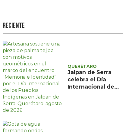
Seguridad
Ciencia y
tecnología
Reciente
Política
Turismo
Asuntos Sociales
QUERÉTARO
Estilo de vida
Jalpan de Serra
celebra el Día
Opinión
Internacional de
los Pueblos
Indígenas con
encuentro gratuito
de tres días