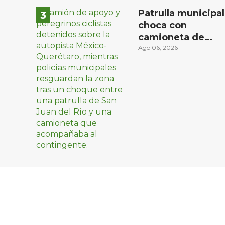
Patrulla municipal
choca con
camioneta de
peregrinos
Ago 06, 2026
ciclistas en la
autopista México-
Querétaro