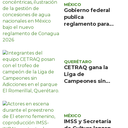
MÉXICO
Gobierno federal
publica
reglamento para
evitar caducidad
de concesiones de
agua
QUERÉTARO
CETRAQ gana la
Liga de
Campeones sin
Adicciones
organizada por
Reencuentro en el
Romerillal
MÉXICO
IMSS y Secretaría