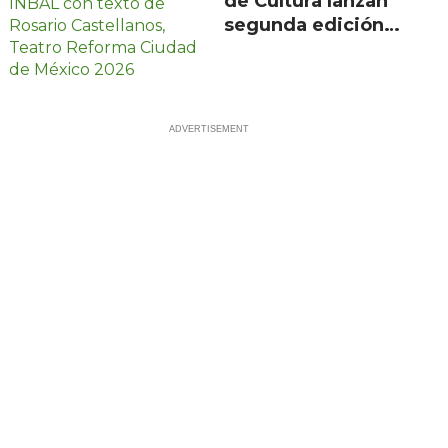
de Cultura lanzan
segunda edición
de Escenarios con
100 proyectos en
21 estados