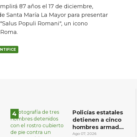
mplirá 87 años el 17 de diciembre,
a de Santa María La Mayor para presentar
 "Salus Populi Romani", un icono
n Roma.
NTIFICE
Policías estatales
detienen a cinco
hombres armados
en Puebla capital
Ago 07, 2026