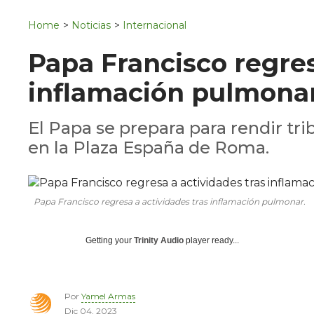
Navigation
San Juan del Río
Home
>
Noticias
>
Internacional
Municipios
Papa Francisco regres
inflamación pulmona
El Papa se prepara para rendir tr
en la Plaza España de Roma.
Papa Francisco regresa a actividades tras inflamación pulmonar.
Getting your
Trinity Audio
player ready...
Por
Yamel Armas
Dic 04, 2023