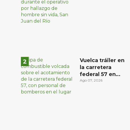
comunidad El
Rodeo, San Juan
del Río
Vuelca tráiler en
la carretera
federal 57 en
Querétaro; hay
Ago 07, 2026
derrame de
combustible
controlado, sin
lesionados