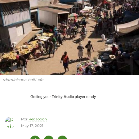
rdominicana-haiti-efe
Getting your
Trinity Audio
player ready...
Por
Redacción
May 17, 2021