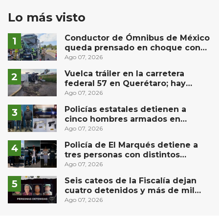
Lo más visto
Conductor de Ómnibus de México
queda prensado en choque con
materialista en San Juan del Río
Ago 07, 2026
Vuelca tráiler en la carretera
federal 57 en Querétaro; hay
derrame de combustible
Ago 07, 2026
controlado, sin lesionados
Policías estatales detienen a
cinco hombres armados en
Puebla capital
Ago 07, 2026
Policía de El Marqués detiene a
tres personas con distintos
narcóticos
Ago 07, 2026
Seis cateos de la Fiscalía dejan
cuatro detenidos y más de mil
dosis aseguradas en Querétaro
Ago 07, 2026