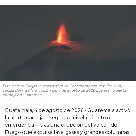
El volcán de Fuego, el más activo de Centroamérica, expulsa lava y
ceniza durante la erupción del 4 de agosto de 2026 que activó alerta
naranja en Guatemala
Guatemala, 4 de agosto de 2026.- Guatemala activó
la alerta naranja —segundo nivel más alto de
emergencia— tras una erupción del volcán de
Fuego que expulsa lava, gases y grandes columnas