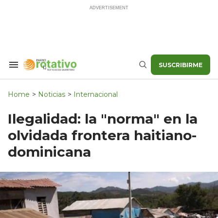
Skip
to
content
SUSCRIBIRME
Search
Buscar
&
Section
Navigation
Home
>
Noticias
>
Internacional
Ilegalidad: la "norma" en la
olvidada frontera haitiano-
dominicana