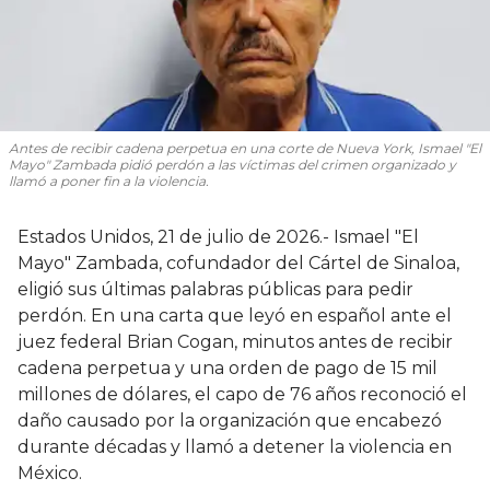
Antes de recibir cadena perpetua en una corte de Nueva York, Ismael "El
Mayo" Zambada pidió perdón a las víctimas del crimen organizado y
llamó a poner fin a la violencia.
Estados Unidos, 21 de julio de 2026.- Ismael "El
Mayo" Zambada, cofundador del Cártel de Sinaloa,
eligió sus últimas palabras públicas para pedir
perdón. En una carta que leyó en español ante el
juez federal Brian Cogan, minutos antes de recibir
cadena perpetua y una orden de pago de 15 mil
millones de dólares, el capo de 76 años reconoció el
daño causado por la organización que encabezó
durante décadas y llamó a detener la violencia en
México.