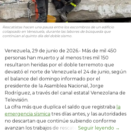
Rescatistas hacen una pausa entre los escombros de un edificio
colapsado en Venezuela, durante las labores de búsqueda que
continúan al quinto día del doble sismo.
Venezuela, 29 de junio de 2026.- Más de mil 450
personas han muerto y al menos tres mil 150
resultaron heridas por el doble terremoto que
devastó el norte de Venezuela el 24 de junio, según
el balance del domingo informado por el
presidente de la Asamblea Nacional, Jorge
Rodríguez, a través del canal estatal Venezolana de
Televisión.
La cifra más que duplica el saldo que registraba
la
emergencia sísmica
tres días antes, y las autoridades
no descartan que continúe subiendo conforme
avanzan los trabajos de rescate.