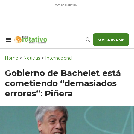
Skip
to
content
SUSCRIBIRME
Search
Buscar
&
Section
Navigation
Home
>
Noticias
>
Internacional
Gobierno de Bachelet está
cometiendo “demasiados
errores”: Piñera