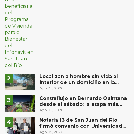
Localizan a hombre sin vida al
interior de un domicilio en la
comunidad El Rodeo, San Juan del
Ago 06, 2026
Río
Contraflujo en Bernardo Quintana
desde el sábado: la etapa más
compleja del operativo vial
Ago 06, 2026
Notaría 13 de San Juan del Río
firmó convenio con Universidad
Privada del Bajío para recibir
Ago 05, 2026