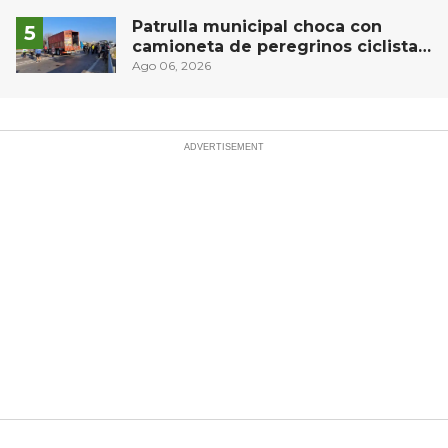
estudiantes en prácticas
Patrulla municipal choca con
camioneta de peregrinos ciclistas
en la autopista México-Querétaro
Ago 06, 2026