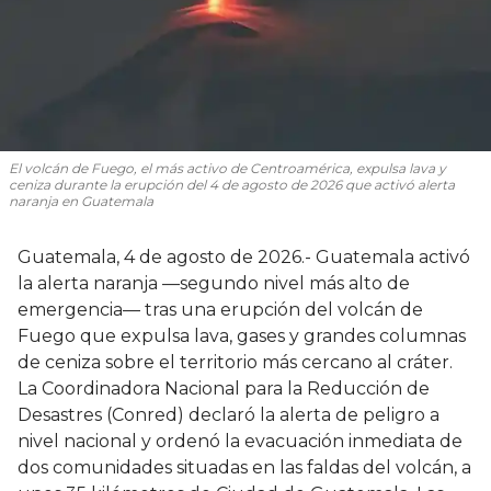
El volcán de Fuego, el más activo de Centroamérica, expulsa lava y
ceniza durante la erupción del 4 de agosto de 2026 que activó alerta
naranja en Guatemala
Guatemala, 4 de agosto de 2026.- Guatemala activó
la alerta naranja —segundo nivel más alto de
emergencia— tras una erupción del volcán de
Fuego que expulsa lava, gases y grandes columnas
de ceniza sobre el territorio más cercano al cráter.
La Coordinadora Nacional para la Reducción de
Desastres (Conred) declaró la alerta de peligro a
nivel nacional y ordenó la evacuación inmediata de
dos comunidades situadas en las faldas del volcán, a