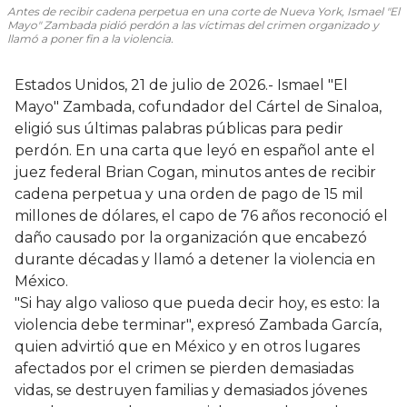
Antes de recibir cadena perpetua en una corte de Nueva York, Ismael "El
Mayo" Zambada pidió perdón a las víctimas del crimen organizado y
llamó a poner fin a la violencia.
Estados Unidos, 21 de julio de 2026.- Ismael "El
Mayo" Zambada, cofundador del Cártel de Sinaloa,
eligió sus últimas palabras públicas para pedir
perdón. En una carta que leyó en español ante el
juez federal Brian Cogan, minutos antes de recibir
cadena perpetua y una orden de pago de 15 mil
millones de dólares, el capo de 76 años reconoció el
daño causado por la organización que encabezó
durante décadas y llamó a detener la violencia en
México.
"Si hay algo valioso que pueda decir hoy, es esto: la
violencia debe terminar", expresó Zambada García,
quien advirtió que en México y en otros lugares
afectados por el crimen se pierden demasiadas
vidas, se destruyen familias y demasiados jóvenes