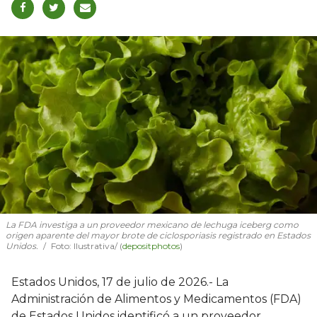
La FDA investiga a un proveedor mexicano de lechuga iceberg como
origen aparente del mayor brote de ciclosporiasis registrado en Estados
Unidos.
Foto: Ilustrativa/ (
depositphotos
)
Estados Unidos, 17 de julio de 2026.- La
Administración de Alimentos y Medicamentos (FDA)
de Estados Unidos identificó a un proveedor