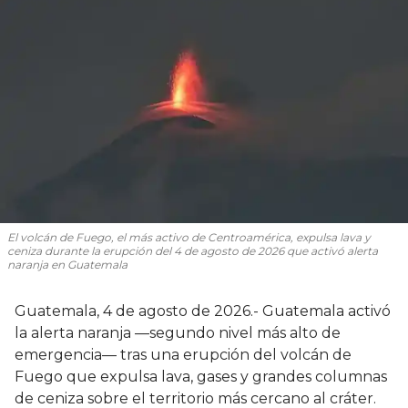
El volcán de Fuego, el más activo de Centroamérica, expulsa lava y
ceniza durante la erupción del 4 de agosto de 2026 que activó alerta
naranja en Guatemala
Guatemala, 4 de agosto de 2026.- Guatemala activó
la alerta naranja —segundo nivel más alto de
emergencia— tras una erupción del volcán de
Fuego que expulsa lava, gases y grandes columnas
de ceniza sobre el territorio más cercano al cráter.