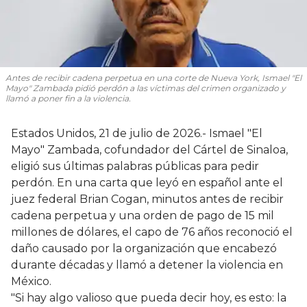
Antes de recibir cadena perpetua en una corte de Nueva York, Ismael "El
Mayo" Zambada pidió perdón a las víctimas del crimen organizado y
llamó a poner fin a la violencia.
Estados Unidos, 21 de julio de 2026.- Ismael "El
Mayo" Zambada, cofundador del Cártel de Sinaloa,
eligió sus últimas palabras públicas para pedir
perdón. En una carta que leyó en español ante el
juez federal Brian Cogan, minutos antes de recibir
cadena perpetua y una orden de pago de 15 mil
millones de dólares, el capo de 76 años reconoció el
daño causado por la organización que encabezó
durante décadas y llamó a detener la violencia en
México.
"Si hay algo valioso que pueda decir hoy, es esto: la