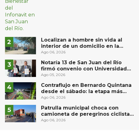
Localizan a hombre sin vida al
interior de un domicilio en la
comunidad El Rodeo, San Juan del
Ago 06, 2026
Río
Notaría 13 de San Juan del Río
firmó convenio con Universidad
Privada del Bajío para recibir
Ago 05, 2026
estudiantes en prácticas
Contraflujo en Bernardo Quintana
desde el sábado: la etapa más
compleja del operativo vial
Ago 06, 2026
Patrulla municipal choca con
camioneta de peregrinos ciclistas
en la autopista México-Querétaro
Ago 06, 2026