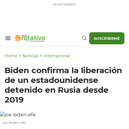
Skip
to
content
SUSCRIBIRME
Search
Buscar
&
Section
Navigation
Home
>
Noticias
>
Internacional
Biden confirma la liberación
de un estadounidense
detenido en Rusia desde
2019
joe-biden-efe