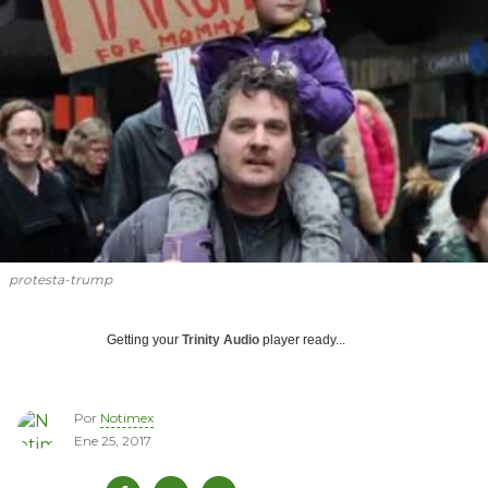
protesta-trump
Getting your
Trinity Audio
player ready...
Por
Notimex
Ene 25, 2017