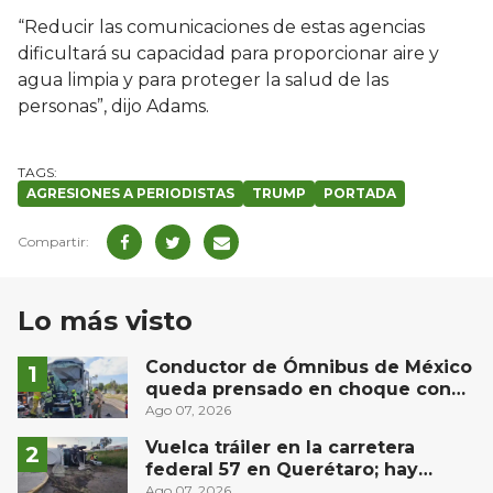
“Reducir las comunicaciones de estas agencias
dificultará su capacidad para proporcionar aire y
agua limpia y para proteger la salud de las
personas”, dijo Adams.
AGRESIONES A PERIODISTAS
TRUMP
PORTADA
Lo más visto
Conductor de Ómnibus de México
queda prensado en choque con
materialista en San Juan del Río
Ago 07, 2026
Vuelca tráiler en la carretera
federal 57 en Querétaro; hay
derrame de combustible
Ago 07, 2026