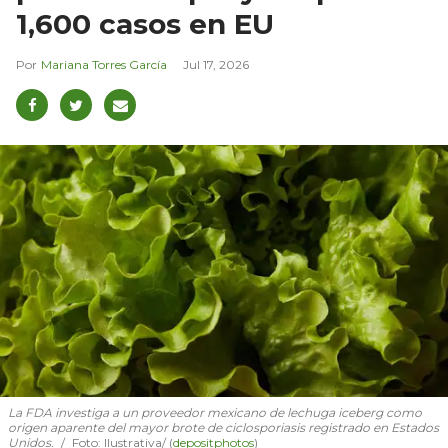
1,600 casos en EU
Mariana Torres García
Jul 17, 2026
La FDA investiga a un proveedor mexicano de lechuga iceberg como
origen aparente del mayor brote de ciclosporiasis registrado en Estados
Unidos.
Foto: Ilustrativa/ (
depositphotos
)