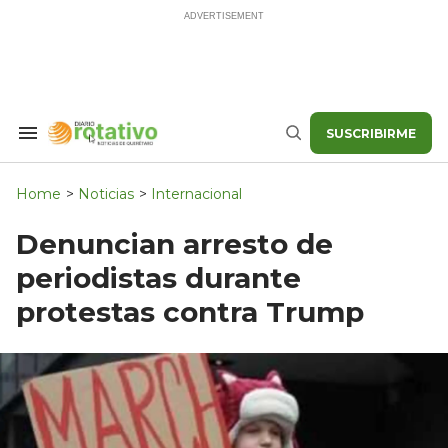
Skip
to
content
SUSCRIBIRME
Search
Buscar
&
Section
Navigation
Home
>
Noticias
>
Internacional
Denuncian arresto de
periodistas durante
protestas contra Trump