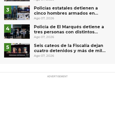
controlado, sin lesionados
Policías estatales detienen a
cinco hombres armados en
Puebla capital
Ago 07, 2026
Policía de El Marqués detiene a
tres personas con distintos
narcóticos
Ago 07, 2026
Seis cateos de la Fiscalía dejan
cuatro detenidos y más de mil
dosis aseguradas en Querétaro
Ago 07, 2026