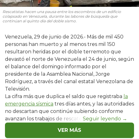
Rescatistas hacen una pausa entre los escombros de un edificio
colapsado en Venezuela, durante las labores de búsqueda que
continúan al quinto día del doble sismo.
Venezuela, 29 de junio de 2026.- Más de mil 450
personas han muerto y al menos tres mil 150
resultaron heridas por el doble terremoto que
devastó el norte de Venezuela el 24 de junio, según
el balance del domingo informado por el
presidente de la Asamblea Nacional, Jorge
Rodríguez, a través del canal estatal Venezolana de
Televisión.
La cifra más que duplica el saldo que registraba
la
emergencia sísmica
tres días antes, y las autoridades
no descartan que continúe subiendo conforme
avanzan los trabajos de rescate.
VER MÁS