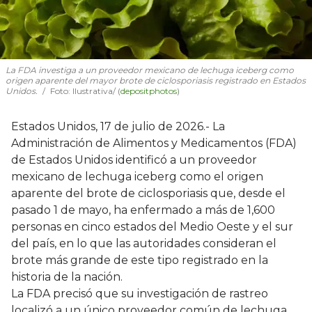
La FDA investiga a un proveedor mexicano de lechuga iceberg como
origen aparente del mayor brote de ciclosporiasis registrado en Estados
Unidos.
Foto: Ilustrativa/ (
depositphotos
)
Estados Unidos, 17 de julio de 2026.- La
Administración de Alimentos y Medicamentos (FDA)
de Estados Unidos identificó a un proveedor
mexicano de lechuga iceberg como el origen
aparente del brote de ciclosporiasis que, desde el
pasado 1 de mayo, ha enfermado a más de 1,600
personas en cinco estados del Medio Oeste y el sur
del país, en lo que las autoridades consideran el
brote más grande de este tipo registrado en la
historia de la nación.
La FDA precisó que su investigación de rastreo
localizó a un único proveedor común de lechuga