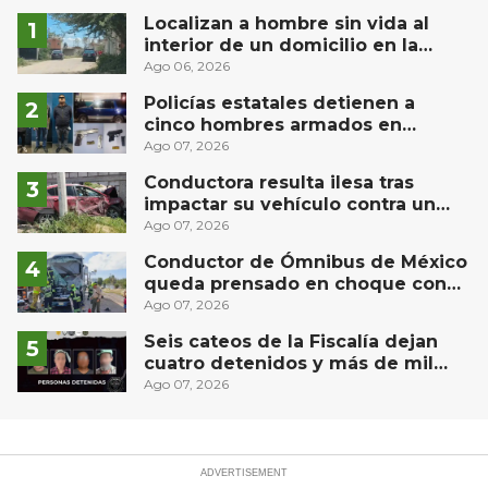
Localizan a hombre sin vida al
interior de un domicilio en la
comunidad El Rodeo, San Juan del
Ago 06, 2026
Río
Policías estatales detienen a
cinco hombres armados en
Puebla capital
Ago 07, 2026
Conductora resulta ilesa tras
impactar su vehículo contra un
muro en Huimilpan
Ago 07, 2026
Conductor de Ómnibus de México
queda prensado en choque con
materialista en San Juan del Río
Ago 07, 2026
Seis cateos de la Fiscalía dejan
cuatro detenidos y más de mil
dosis aseguradas en Querétaro
Ago 07, 2026