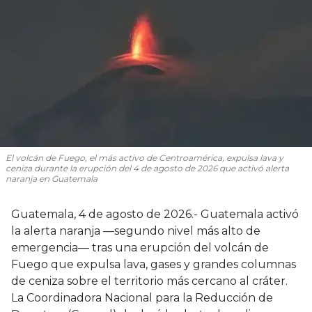
El volcán de Fuego, el más activo de Centroamérica, expulsa lava y
ceniza durante la erupción del 4 de agosto de 2026 que activó alerta
naranja en Guatemala
Guatemala, 4 de agosto de 2026.- Guatemala activó
la alerta naranja —segundo nivel más alto de
emergencia— tras una erupción del volcán de
Fuego que expulsa lava, gases y grandes columnas
de ceniza sobre el territorio más cercano al cráter.
La Coordinadora Nacional para la Reducción de