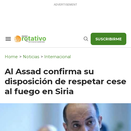
Skip
to
content
SUSCRIBIRME
Search
Buscar
&
Section
Navigation
Home
>
Noticias
>
Internacional
Al Assad confirma su
disposición de respetar cese
al fuego en Siria