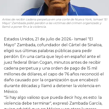
Antes de recibir cadena perpetua en una corte de Nueva York, Ismael "El
Mayo" Zambada pidió perdón a las víctimas del crimen organizado y
llamó a poner fin a la violencia.
Estados Unidos, 21 de julio de 2026.- Ismael "El
Mayo" Zambada, cofundador del Cártel de Sinaloa,
eligió sus últimas palabras públicas para pedir
perdón. En una carta que leyó en español ante el
juez federal Brian Cogan, minutos antes de recibir
cadena perpetua y una orden de pago de 15 mil
millones de dólares, el capo de 76 años reconoció el
daño causado por la organización que encabezó
durante décadas y llamó a detener la violencia en
México.
"Si hay algo valioso que pueda decir hoy, es esto: la
violencia debe terminar", expresó Zambada García,