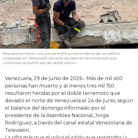
Rescatistas hacen una pausa entre los escombros de un edificio
colapsado en Venezuela, durante las labores de búsqueda que
continúan al quinto día del doble sismo.
Venezuela, 29 de junio de 2026.- Más de mil 450
personas han muerto y al menos tres mil 150
resultaron heridas por el doble terremoto que
devastó el norte de Venezuela el 24 de junio, según
el balance del domingo informado por el
presidente de la Asamblea Nacional, Jorge
Rodríguez, a través del canal estatal Venezolana de
Televisión.
La cifra más que duplica el saldo que registraba
la