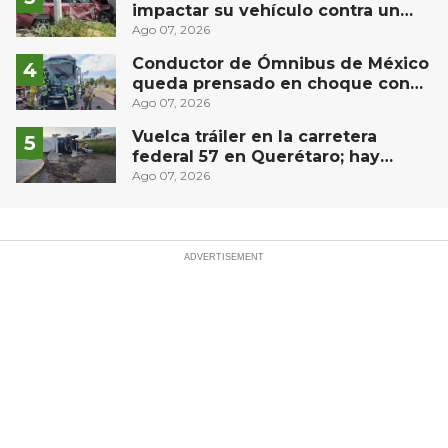
impactar su vehículo contra un
muro en Huimilpan
Ago 07, 2026
Conductor de Ómnibus de México
queda prensado en choque con
materialista en San Juan del Río
Ago 07, 2026
Vuelca tráiler en la carretera
federal 57 en Querétaro; hay
derrame de combustible
Ago 07, 2026
controlado, sin lesionados