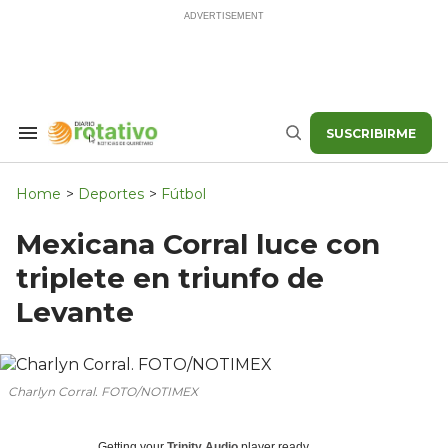
Skip
to
content
SUSCRIBIRME
Search
Buscar
&
Section
Navigation
Home
>
Deportes
>
Fútbol
Mexicana Corral luce con
triplete en triunfo de
Levante
Charlyn Corral. FOTO/NOTIMEX
Getting your
Trinity Audio
player ready...