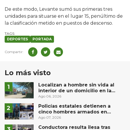
De este modo, Levante sumó sus primeras tres
unidades para situarse en el lugar 15, penúltimo de
la clasificación metido en puestos de descenso.
DEPORTES
PORTADA
Lo más visto
Localizan a hombre sin vida al
interior de un domicilio en la
comunidad El Rodeo, San Juan del
Ago 06, 2026
Río
Policías estatales detienen a
cinco hombres armados en
Puebla capital
Ago 07, 2026
Conductora resulta ilesa tras