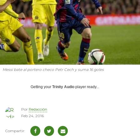
Messi bate al portero checo Petr Cech y suma 16 goles
Getting your
Trinity Audio
player ready...
Por
Redacción
Feb 24, 2016