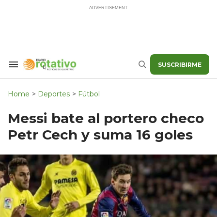
Skip
to
content
SUSCRIBIRME
Search
Buscar
&
Section
Navigation
Home
>
Deportes
>
Fútbol
Messi bate al portero checo
Petr Cech y suma 16 goles