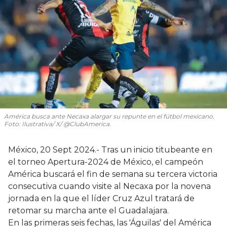
América busca ante Necaxa alargar su repunte en el fútbol mexicano.
Foto: Ilustrativa/ X/ @ClubAmerica.
México, 20 Sept 2024.- Tras un inicio titubeante en
el torneo Apertura-2024 de México, el campeón
América buscará el fin de semana su tercera victoria
consecutiva cuando visite al Necaxa por la novena
jornada en la que el líder Cruz Azul tratará de
retomar su marcha ante el Guadalajara.
En las primeras seis fechas, las 'Águilas' del América