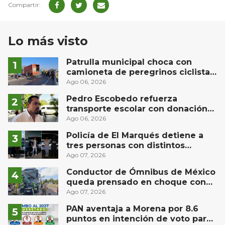
Lo más visto
Patrulla municipal choca con
camioneta de peregrinos ciclistas
en la autopista México-Querétaro
Ago 06, 2026
Pedro Escobedo refuerza
transporte escolar con donación
de camión de Flecha Amarilla para
Ago 06, 2026
universitarios
Policía de El Marqués detiene a
tres personas con distintos
narcóticos
Ago 07, 2026
Conductor de Ómnibus de México
queda prensado en choque con
materialista en San Juan del Río
Ago 07, 2026
PAN aventaja a Morena por 8.6
puntos en intención de voto para