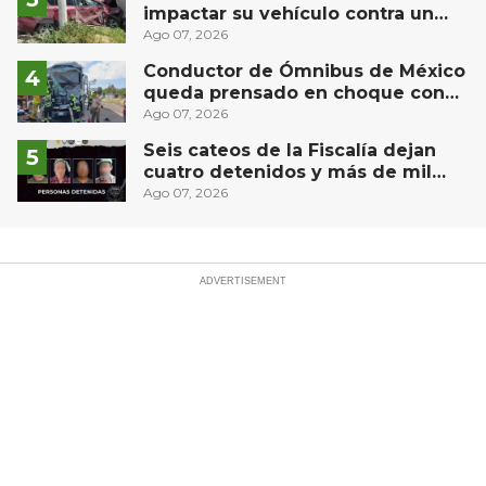
impactar su vehículo contra un
muro en Huimilpan
Ago 07, 2026
Conductor de Ómnibus de México
queda prensado en choque con
materialista en San Juan del Río
Ago 07, 2026
Seis cateos de la Fiscalía dejan
cuatro detenidos y más de mil
dosis aseguradas en Querétaro
Ago 07, 2026