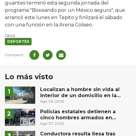
guantes terminó esta segunda jornada del
programa "Boxeando por un México seguro", que
arrancó este lunes en Tepito y finlizará el sábado
con una función en la Arena Coliseo.
DEPORTES
Lo más visto
Localizan a hombre sin vida al
interior de un domicilio en la
comunidad El Rodeo, San Juan del
Ago 06, 2026
Río
Policías estatales detienen a
cinco hombres armados en
Puebla capital
Ago 07, 2026
Conductora resulta ilesa tras