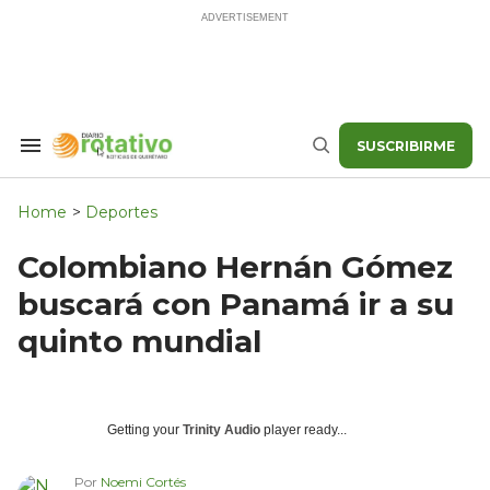
Skip
to
content
SUSCRIBIRME
Search
Buscar
&
Section
Navigation
Home
>
Deportes
Colombiano Hernán Gómez
buscará con Panamá ir a su
quinto mundial
Getting your
Trinity Audio
player ready...
Por
Noemi Cortés