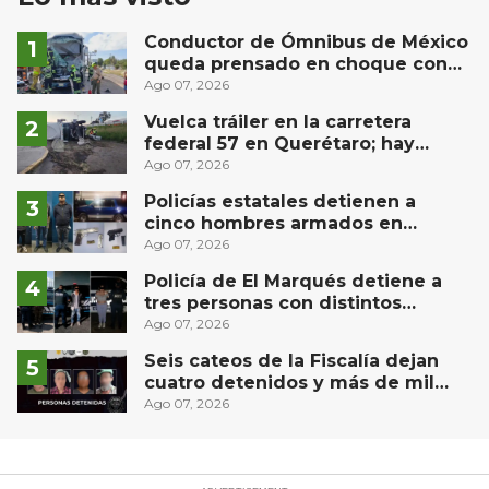
Conductor de Ómnibus de México
queda prensado en choque con
materialista en San Juan del Río
Ago 07, 2026
Vuelca tráiler en la carretera
federal 57 en Querétaro; hay
derrame de combustible
Ago 07, 2026
controlado, sin lesionados
Policías estatales detienen a
cinco hombres armados en
Puebla capital
Ago 07, 2026
Policía de El Marqués detiene a
tres personas con distintos
narcóticos
Ago 07, 2026
Seis cateos de la Fiscalía dejan
cuatro detenidos y más de mil
dosis aseguradas en Querétaro
Ago 07, 2026