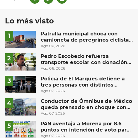
Lo más visto
Patrulla municipal choca con
camioneta de peregrinos ciclistas
en la autopista México-Querétaro
Ago 06, 2026
Pedro Escobedo refuerza
transporte escolar con donación
de camión de Flecha Amarilla para
Ago 06, 2026
universitarios
Policía de El Marqués detiene a
tres personas con distintos
narcóticos
Ago 07, 2026
Conductor de Ómnibus de México
queda prensado en choque con
materialista en San Juan del Río
Ago 07, 2026
PAN aventaja a Morena por 8.6
puntos en intención de voto para
gubernatura de Querétaro, según
Ago 07, 2026