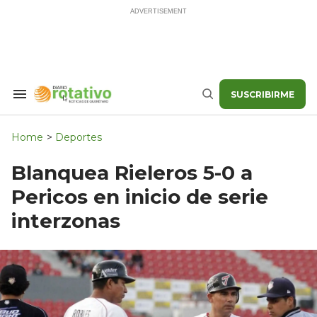
Skip
to
content
SUSCRIBIRME
Search
Buscar
&
Section
Navigation
Home
>
Deportes
Blanquea Rieleros 5-0 a
Pericos en inicio de serie
interzonas