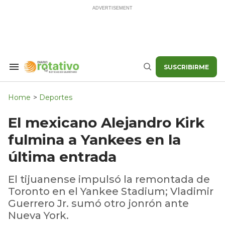
Skip
to
content
SUSCRIBIRME
Search
Buscar
&
Section
Navigation
Home
>
Deportes
El mexicano Alejandro Kirk
fulmina a Yankees en la
última entrada
El tijuanense impulsó la remontada de
Toronto en el Yankee Stadium; Vladimir
Guerrero Jr. sumó otro jonrón ante
Nueva York.