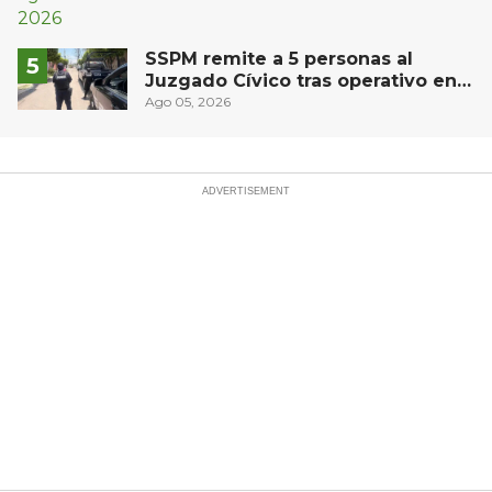
SSPM remite a 5 personas al
Juzgado Cívico tras operativo en
San Juan del Río
Ago 05, 2026