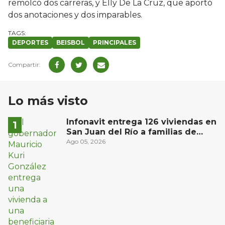
remolcó dos carreras, y Elly De La Cruz, que aportó
dos anotaciones y dos imparables.
DEPORTES
BEISBOL
PRINCIPALES
Lo más visto
Infonavit entrega 126 viviendas en
San Juan del Río a familias de
bajos ingresos
Ago 05, 2026