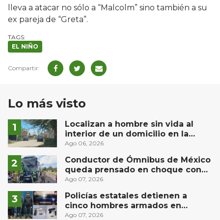
lleva a atacar no sólo a “Malcolm” sino también a su
ex pareja de “Greta”.
EL NIÑO
Lo más visto
Localizan a hombre sin vida al
interior de un domicilio en la
comunidad El Rodeo, San Juan del
Ago 06, 2026
Río
Conductor de Ómnibus de México
queda prensado en choque con
materialista en San Juan del Río
Ago 07, 2026
Policías estatales detienen a
cinco hombres armados en
Puebla capital
Ago 07, 2026