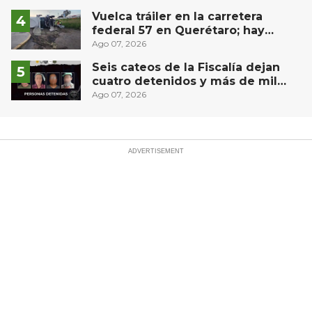
Vuelca tráiler en la carretera
federal 57 en Querétaro; hay
derrame de combustible
Ago 07, 2026
controlado, sin lesionados
Seis cateos de la Fiscalía dejan
cuatro detenidos y más de mil
dosis aseguradas en Querétaro
Ago 07, 2026