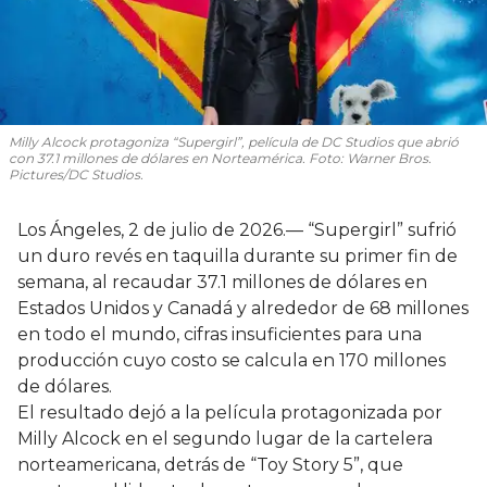
Milly Alcock protagoniza “Supergirl”, película de DC Studios que abrió
con 37.1 millones de dólares en Norteamérica. Foto: Warner Bros.
Pictures/DC Studios.
Los Ángeles, 2 de julio de 2026.— “Supergirl” sufrió
un duro revés en taquilla durante su primer fin de
semana, al recaudar 37.1 millones de dólares en
Estados Unidos y Canadá y alrededor de 68 millones
en todo el mundo, cifras insuficientes para una
producción cuyo costo se calcula en 170 millones
de dólares.
El resultado dejó a la película protagonizada por
Milly Alcock en el segundo lugar de la cartelera
norteamericana, detrás de “Toy Story 5”, que