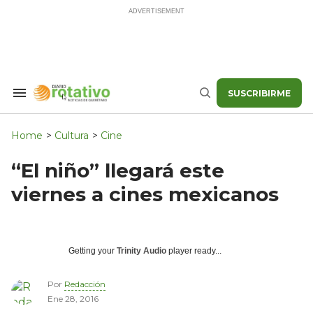
Skip
to
content
SUSCRIBIRME
Search
Buscar
&
Section
Navigation
Home
>
Cultura
>
Cine
“El niño” llegará este
viernes a cines mexicanos
Getting your
Trinity Audio
player ready...
Por
Redacción
Ene 28, 2016