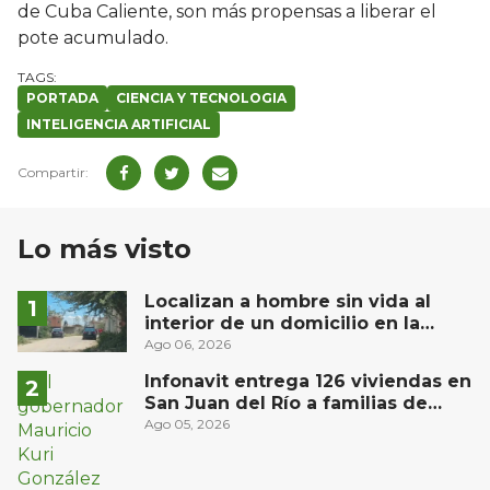
de Cuba Caliente, son más propensas a liberar el
pote acumulado.
PORTADA
CIENCIA Y TECNOLOGIA
INTELIGENCIA ARTIFICIAL
Lo más visto
Localizan a hombre sin vida al
interior de un domicilio en la
comunidad El Rodeo, San Juan del
Ago 06, 2026
Río
Infonavit entrega 126 viviendas en
San Juan del Río a familias de
bajos ingresos
Ago 05, 2026