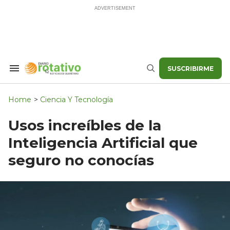
Skip
to
content
SUSCRIBIRME
Search
Buscar
&
Section
Navigation
Home
>
Ciencia Y Tecnología
Usos increíbles de la
Inteligencia Artificial que
seguro no conocías