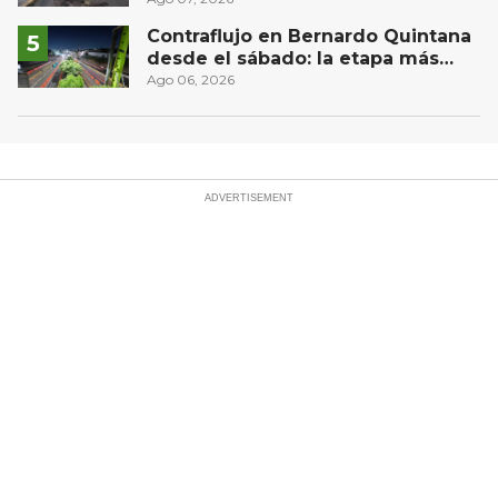
controlado, sin lesionados
Contraflujo en Bernardo Quintana
desde el sábado: la etapa más
compleja del operativo vial
Ago 06, 2026