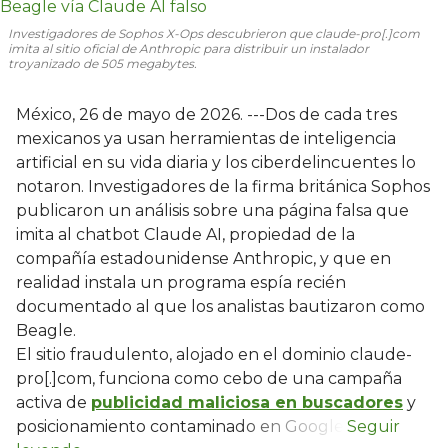
Investigadores de Sophos X-Ops descubrieron que claude-pro[.]com
imita al sitio oficial de Anthropic para distribuir un instalador
troyanizado de 505 megabytes.
México, 26 de mayo de 2026. ---Dos de cada tres
mexicanos ya usan herramientas de inteligencia
artificial en su vida diaria y los ciberdelincuentes lo
notaron. Investigadores de la firma británica Sophos
publicaron un análisis sobre una página falsa que
imita al chatbot Claude AI, propiedad de la
compañía estadounidense Anthropic, y que en
realidad instala un programa espía recién
documentado al que los analistas bautizaron como
Beagle.
El sitio fraudulento, alojado en el dominio claude-
pro[.]com, funciona como cebo de una campaña
activa de
publicidad maliciosa en buscadores
y
posicionamiento contaminado en Google.