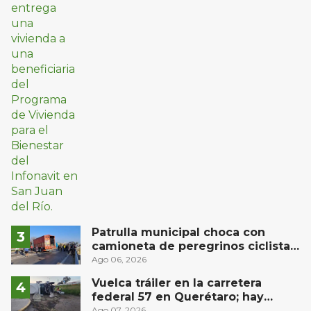
Patrulla municipal choca con
camioneta de peregrinos ciclistas
en la autopista México-Querétaro
Ago 06, 2026
Vuelca tráiler en la carretera
federal 57 en Querétaro; hay
derrame de combustible
Ago 07, 2026