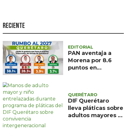
Seguridad
Ciencia y
tecnología
Reciente
Política
Turismo
EDITORIAL
PAN aventaja a
Asuntos Sociales
Morena por 8.6
puntos en
Estilo de vida
intención de voto
Opinión
para gubernatura
de Querétaro,
QUERÉTARO
según
DIF Querétaro
Demoscopia
lleva pláticas sobre
adultos mayores a
47 escuelas
primarias del