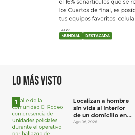
el 16% sonartículos que se r
los Cuartos de final, es pos
tus equipos favoritos, celul
MUNDIAL
DESTACADA
Lo más visto
Localizan a hombre
sin vida al interior
de un domicilio en
la comunidad El
Ago 06, 2026
Rodeo, San Juan del