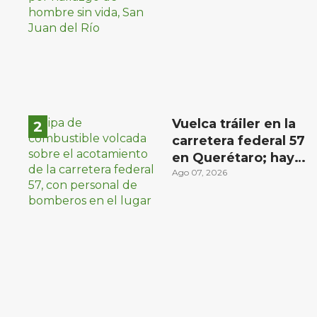
Río
Vuelca tráiler en la
carretera federal 57
en Querétaro; hay
derrame de
Ago 07, 2026
combustible
controlado, sin
lesionados