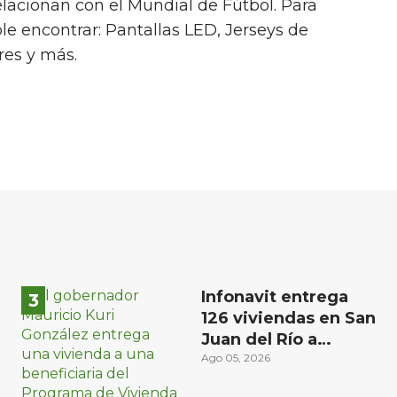
elacionan con el Mundial de Fútbol. Para
ible encontrar: Pantallas LED, Jerseys de
ares y más.
Infonavit entrega
126 viviendas en San
Juan del Río a
familias de bajos
Ago 05, 2026
ingresos