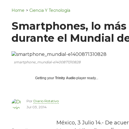
Navigation
San Juan del Río
Home
>
Ciencia Y Tecnología
Municipios
Smartphones, lo más 
durante el Mundial d
smartphone_mundial-e1400871310828
Getting your
Trinity Audio
player ready...
Por
Diario Rotativo
Jul 03, 2014
México, 3 Julio 14.- De acue