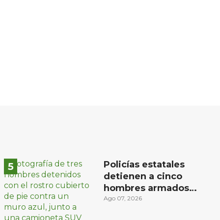
Policías estatales
detienen a cinco
hombres armados
en Puebla capital
Ago 07, 2026