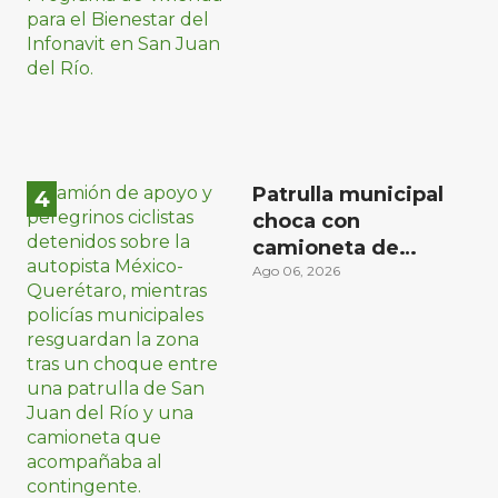
Patrulla municipal
choca con
camioneta de
peregrinos ciclistas
Ago 06, 2026
en la autopista
México-Querétaro