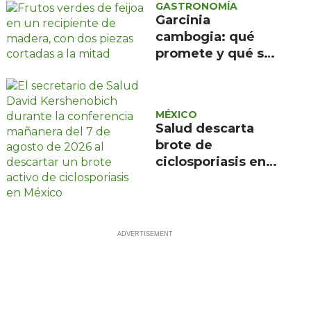
municipio
GASTRONOMÍA
Garcinia
cambogia: qué
promete y qué se
sabe realmente
MÉXICO
Salud descarta
brote de
ciclosporiasis en
México; registra 33
casos en 13
estados